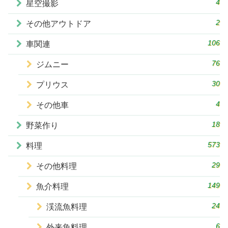
4
星空撮影
2
その他アウトドア
106
車関連
76
ジムニー
30
プリウス
4
その他車
18
野菜作り
573
料理
29
その他料理
149
魚介料理
24
渓流魚料理
6
外来魚料理