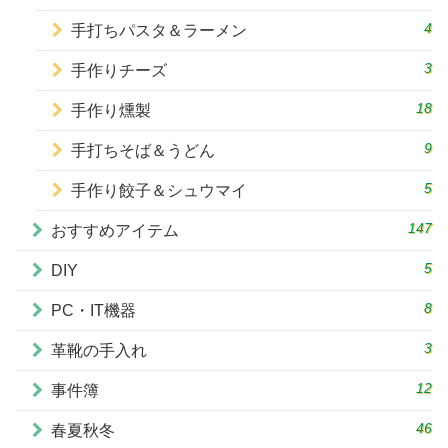
4
手打ちパスタ＆ラーメン
3
手作りチーズ
18
手作り燻製
9
手打ちそば＆うどん
5
手作り餃子＆シュウマイ
147
おすすめアイテム
5
DIY
8
PC・IT機器
3
革靴の手入れ
12
事件簿
46
春夏秋冬