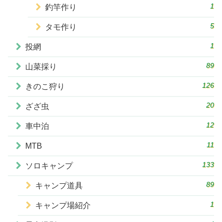
1
釣竿作り
5
タモ作り
1
投網
89
山菜採り
126
きのこ狩り
20
ざざ虫
12
車中泊
11
MTB
133
ソロキャンプ
89
キャンプ道具
1
キャンプ場紹介