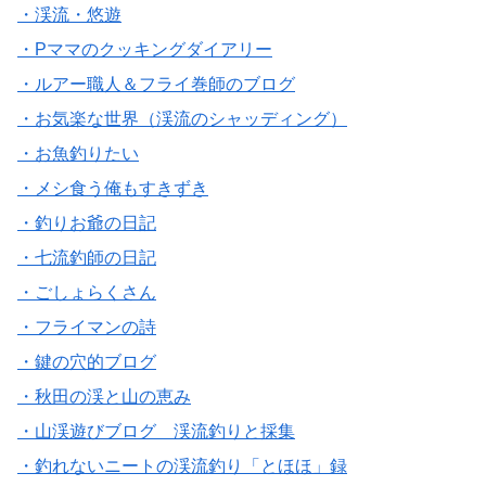
・渓流・悠遊
・Pママのクッキングダイアリー
・ルアー職人＆フライ巻師のブログ
・お気楽な世界（渓流のシャッディング）
・お魚釣りたい
・メシ食う俺もすきずき
・釣りお爺の日記
・七流釣師の日記
・ごしょらくさん
・フライマンの詩
・鍵の穴的ブログ
・秋田の渓と山の恵み
・山渓遊びブログ 渓流釣りと採集
・釣れないニートの渓流釣り「とほほ」録