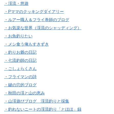
・渓流・悠遊
・Pママのクッキングダイアリー
・ルアー職人＆フライ巻師のブログ
・お気楽な世界（渓流のシャッディング）
・お魚釣りたい
・メシ食う俺もすきずき
・釣りお爺の日記
・七流釣師の日記
・ごしょらくさん
・フライマンの詩
・鍵の穴的ブログ
・秋田の渓と山の恵み
・山渓遊びブログ 渓流釣りと採集
・釣れないニートの渓流釣り「とほほ」録