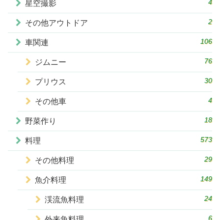
4
星空撮影
2
その他アウトドア
106
車関連
76
ジムニー
30
プリウス
4
その他車
18
野菜作り
573
料理
29
その他料理
149
魚介料理
24
渓流魚料理
6
外来魚料理