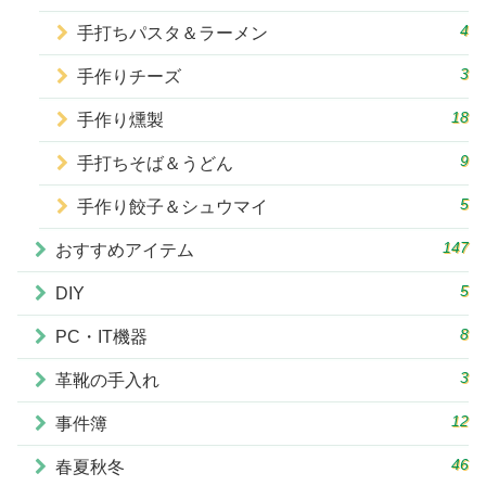
4
手打ちパスタ＆ラーメン
3
手作りチーズ
18
手作り燻製
9
手打ちそば＆うどん
5
手作り餃子＆シュウマイ
147
おすすめアイテム
5
DIY
8
PC・IT機器
3
革靴の手入れ
12
事件簿
46
春夏秋冬