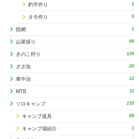
1
釣竿作り
5
タモ作り
1
投網
89
山菜採り
126
きのこ狩り
20
ざざ虫
12
車中泊
11
MTB
133
ソロキャンプ
89
キャンプ道具
1
キャンプ場紹介