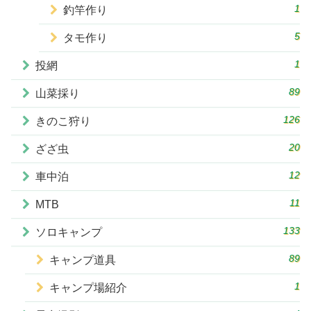
1
釣竿作り
5
タモ作り
1
投網
89
山菜採り
126
きのこ狩り
20
ざざ虫
12
車中泊
11
MTB
133
ソロキャンプ
89
キャンプ道具
1
キャンプ場紹介