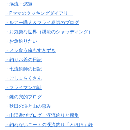
・渓流・悠遊
・Pママのクッキングダイアリー
・ルアー職人＆フライ巻師のブログ
・お気楽な世界（渓流のシャッディング）
・お魚釣りたい
・メシ食う俺もすきずき
・釣りお爺の日記
・七流釣師の日記
・ごしょらくさん
・フライマンの詩
・鍵の穴的ブログ
・秋田の渓と山の恵み
・山渓遊びブログ 渓流釣りと採集
・釣れないニートの渓流釣り「とほほ」録