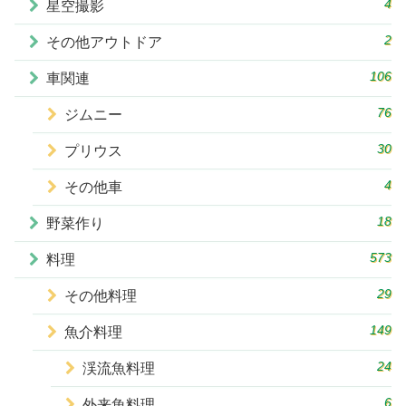
4
星空撮影
2
その他アウトドア
106
車関連
76
ジムニー
30
プリウス
4
その他車
18
野菜作り
573
料理
29
その他料理
149
魚介料理
24
渓流魚料理
6
外来魚料理