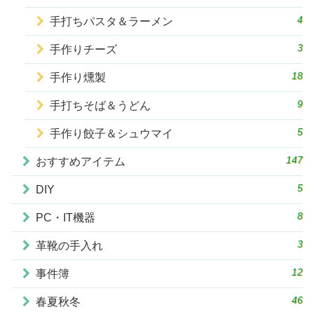
4
手打ちパスタ＆ラーメン
3
手作りチーズ
18
手作り燻製
9
手打ちそば＆うどん
5
手作り餃子＆シュウマイ
147
おすすめアイテム
5
DIY
8
PC・IT機器
3
革靴の手入れ
12
事件簿
46
春夏秋冬