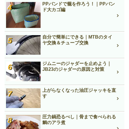
PPバンドで籠を作ろう！｜PPバン
ド大カゴ編
自分で簡単にできる｜MTBのタイ
ヤ交換＆チューブ交換
ジムニーのジャダーを止めよう｜
JB23のジャダーの原因と対策
上がらなくなった油圧ジャッキを直
す
圧力鍋恐るべし｜骨まで食べられる
鯛のアラ煮