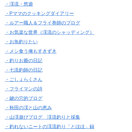
・渓流・悠遊
・Pママのクッキングダイアリー
・ルアー職人＆フライ巻師のブログ
・お気楽な世界（渓流のシャッディング）
・お魚釣りたい
・メシ食う俺もすきずき
・釣りお爺の日記
・七流釣師の日記
・ごしょらくさん
・フライマンの詩
・鍵の穴的ブログ
・秋田の渓と山の恵み
・山渓遊びブログ 渓流釣りと採集
・釣れないニートの渓流釣り「とほほ」録