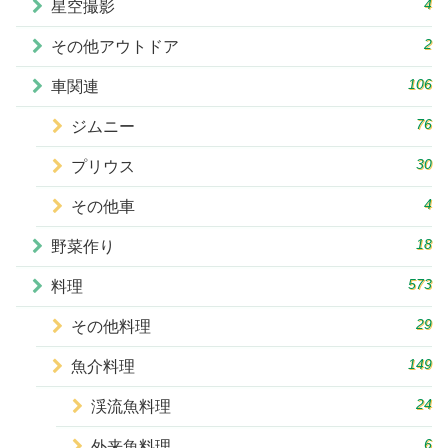
4
星空撮影
2
その他アウトドア
106
車関連
76
ジムニー
30
プリウス
4
その他車
18
野菜作り
573
料理
29
その他料理
149
魚介料理
24
渓流魚料理
6
外来魚料理