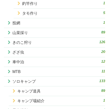
1
釣竿作り
5
タモ作り
1
投網
89
山菜採り
126
きのこ狩り
20
ざざ虫
12
車中泊
11
MTB
133
ソロキャンプ
89
キャンプ道具
1
キャンプ場紹介