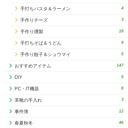
4
手打ちパスタ＆ラーメン
3
手作りチーズ
18
手作り燻製
9
手打ちそば＆うどん
5
手作り餃子＆シュウマイ
147
おすすめアイテム
5
DIY
8
PC・IT機器
3
革靴の手入れ
12
事件簿
46
春夏秋冬