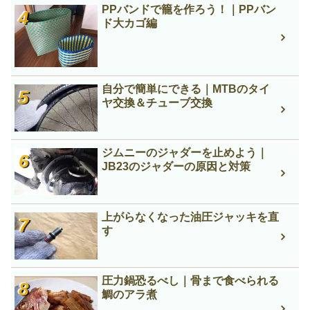
PPバンドで籠を作ろう！｜PPバン
ド大カゴ編
自分で簡単にできる｜MTBのタイ
ヤ交換＆チューブ交換
ジムニーのジャダーを止めよう｜
JB23のジャダーの原因と対策
上がらなくなった油圧ジャッキを直
す
圧力鍋恐るべし｜骨まで食べられる
鯛のアラ煮