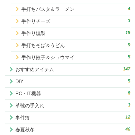
4
手打ちパスタ＆ラーメン
3
手作りチーズ
18
手作り燻製
9
手打ちそば＆うどん
5
手作り餃子＆シュウマイ
147
おすすめアイテム
5
DIY
8
PC・IT機器
3
革靴の手入れ
12
事件簿
46
春夏秋冬