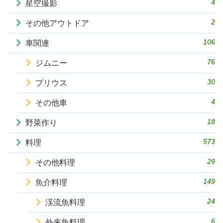
4
星空撮影
2
その他アウトドア
106
車関連
76
ジムニー
30
プリウス
4
その他車
18
野菜作り
573
料理
29
その他料理
149
魚介料理
24
渓流魚料理
6
外来魚料理