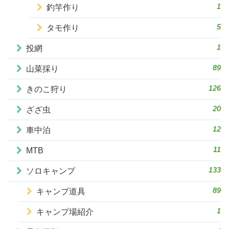
1
釣竿作り
5
タモ作り
1
投網
89
山菜採り
126
きのこ狩り
20
ざざ虫
12
車中泊
11
MTB
133
ソロキャンプ
89
キャンプ道具
1
キャンプ場紹介