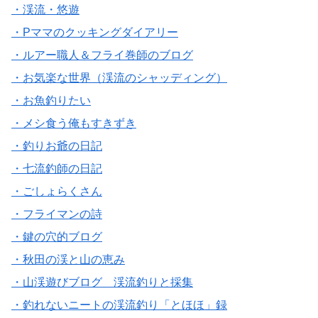
・渓流・悠遊
・Pママのクッキングダイアリー
・ルアー職人＆フライ巻師のブログ
・お気楽な世界（渓流のシャッディング）
・お魚釣りたい
・メシ食う俺もすきずき
・釣りお爺の日記
・七流釣師の日記
・ごしょらくさん
・フライマンの詩
・鍵の穴的ブログ
・秋田の渓と山の恵み
・山渓遊びブログ 渓流釣りと採集
・釣れないニートの渓流釣り「とほほ」録