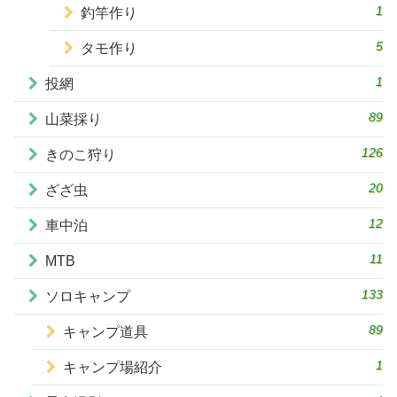
1
釣竿作り
5
タモ作り
1
投網
89
山菜採り
126
きのこ狩り
20
ざざ虫
12
車中泊
11
MTB
133
ソロキャンプ
89
キャンプ道具
1
キャンプ場紹介