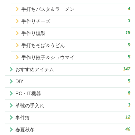
4
手打ちパスタ＆ラーメン
3
手作りチーズ
18
手作り燻製
9
手打ちそば＆うどん
5
手作り餃子＆シュウマイ
147
おすすめアイテム
5
DIY
8
PC・IT機器
3
革靴の手入れ
12
事件簿
46
春夏秋冬