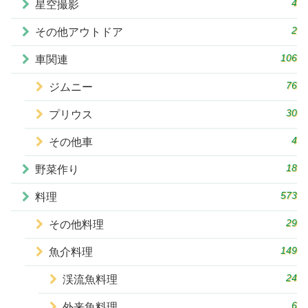
4
星空撮影
2
その他アウトドア
106
車関連
76
ジムニー
30
プリウス
4
その他車
18
野菜作り
573
料理
29
その他料理
149
魚介料理
24
渓流魚料理
6
外来魚料理