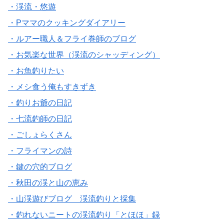
・渓流・悠遊
・Pママのクッキングダイアリー
・ルアー職人＆フライ巻師のブログ
・お気楽な世界（渓流のシャッディング）
・お魚釣りたい
・メシ食う俺もすきずき
・釣りお爺の日記
・七流釣師の日記
・ごしょらくさん
・フライマンの詩
・鍵の穴的ブログ
・秋田の渓と山の恵み
・山渓遊びブログ 渓流釣りと採集
・釣れないニートの渓流釣り「とほほ」録