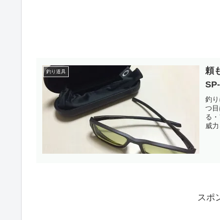
頼
釣り道具
SP
釣り
つ目
る・
威力
スポ