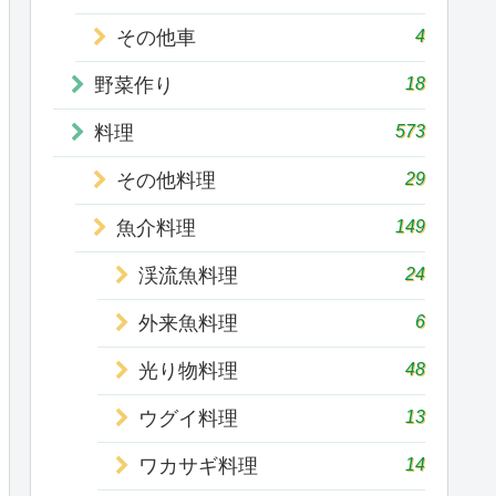
4
その他車
18
野菜作り
573
料理
29
その他料理
149
魚介料理
24
渓流魚料理
6
外来魚料理
48
光り物料理
13
ウグイ料理
14
ワカサギ料理