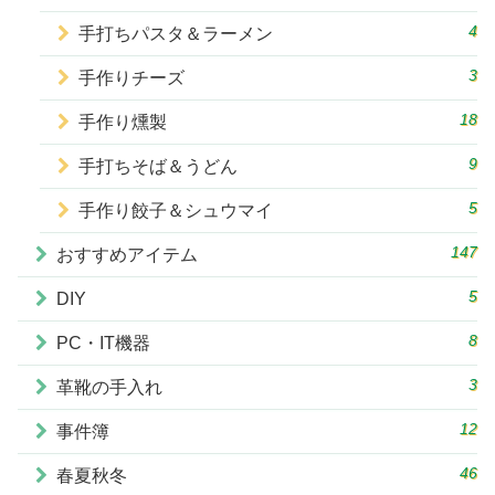
4
手打ちパスタ＆ラーメン
3
手作りチーズ
18
手作り燻製
9
手打ちそば＆うどん
5
手作り餃子＆シュウマイ
147
おすすめアイテム
5
DIY
8
PC・IT機器
3
革靴の手入れ
12
事件簿
46
春夏秋冬