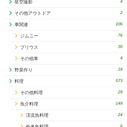
4
星空撮影
2
その他アウトドア
106
車関連
76
ジムニー
30
プリウス
4
その他車
18
野菜作り
573
料理
29
その他料理
149
魚介料理
24
渓流魚料理
6
外来魚料理