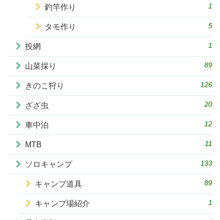
1
釣竿作り
5
タモ作り
1
投網
89
山菜採り
126
きのこ狩り
20
ざざ虫
12
車中泊
11
MTB
133
ソロキャンプ
89
キャンプ道具
1
キャンプ場紹介