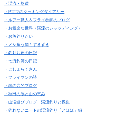
・渓流・悠遊
・Pママのクッキングダイアリー
・ルアー職人＆フライ巻師のブログ
・お気楽な世界（渓流のシャッディング）
・お魚釣りたい
・メシ食う俺もすきずき
・釣りお爺の日記
・七流釣師の日記
・ごしょらくさん
・フライマンの詩
・鍵の穴的ブログ
・秋田の渓と山の恵み
・山渓遊びブログ 渓流釣りと採集
・釣れないニートの渓流釣り「とほほ」録