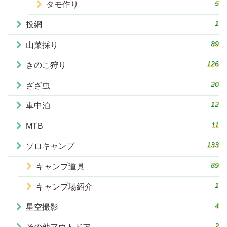
5
タモ作り
1
投網
89
山菜採り
126
きのこ狩り
20
ざざ虫
12
車中泊
11
MTB
133
ソロキャンプ
89
キャンプ道具
1
キャンプ場紹介
4
星空撮影
2