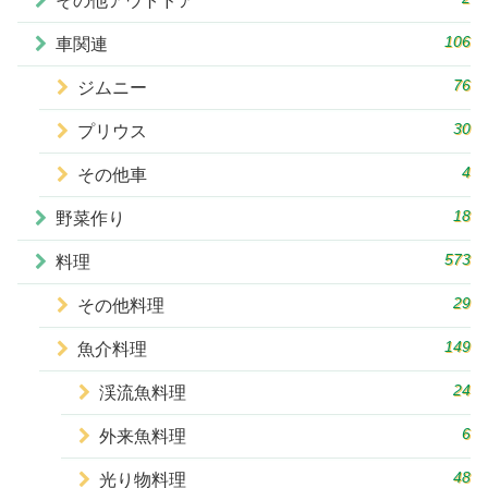
その他アウトドア
106
車関連
76
ジムニー
30
プリウス
4
その他車
18
野菜作り
573
料理
29
その他料理
149
魚介料理
24
渓流魚料理
6
外来魚料理
48
光り物料理