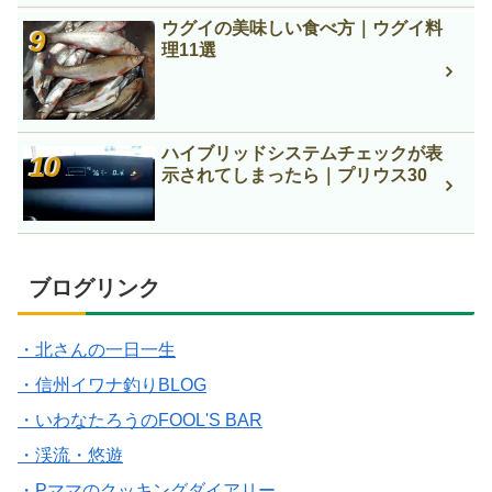
ウグイの美味しい食べ方｜ウグイ料
理11選
ハイブリッドシステムチェックが表
示されてしまったら｜プリウス30
ブログリンク
・北さんの一日一生
・信州イワナ釣りBLOG
・いわなたろうのFOOL'S BAR
・渓流・悠遊
・Pママのクッキングダイアリー