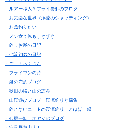
・ルアー職人＆フライ巻師のブログ
・お気楽な世界（渓流のシャッディング）
・お魚釣りたい
・メシ食う俺もすきずき
・釣りお爺の日記
・七流釣師の日記
・ごしょらくさん
・フライマンの詩
・鍵の穴的ブログ
・秋田の渓と山の恵み
・山渓遊びブログ 渓流釣りと採集
・釣れないニートの渓流釣り「とほほ」録
・心機一転 オヤジのブログ
・安曇野遊山人II