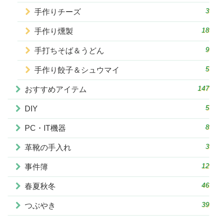
3
手作りチーズ
18
手作り燻製
9
手打ちそば＆うどん
5
手作り餃子＆シュウマイ
147
おすすめアイテム
5
DIY
8
PC・IT機器
3
革靴の手入れ
12
事件簿
46
春夏秋冬
39
つぶやき