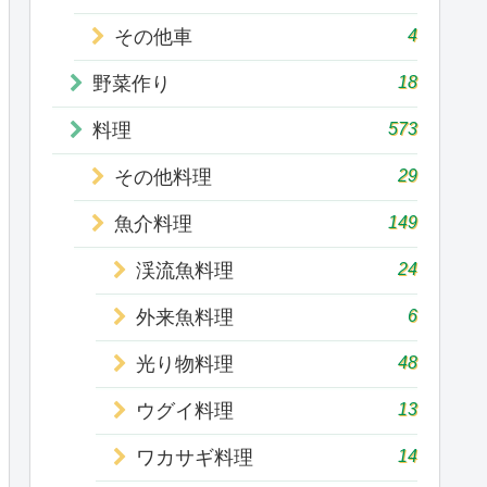
4
その他車
18
野菜作り
573
料理
29
その他料理
149
魚介料理
24
渓流魚料理
6
外来魚料理
48
光り物料理
13
ウグイ料理
14
ワカサギ料理