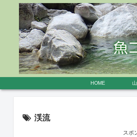
HOME
山
渓流
スポ