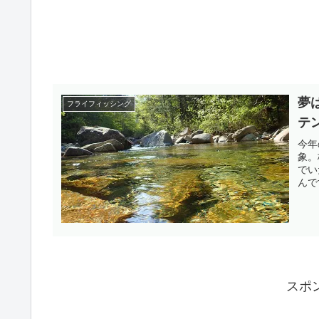
夢
フライフィッシング
テ
今年
象。
でい
んで
スポ