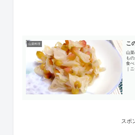
こ
山菜料理
山菜
もの
食べ
｜ニ
スポ