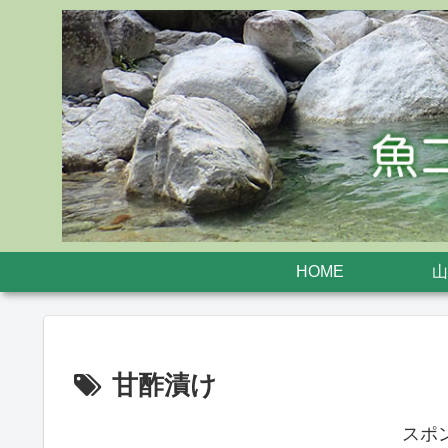
HOME
山
甘酢漬け
スポ