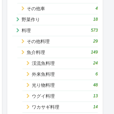
4
その他車
18
野菜作り
573
料理
29
その他料理
149
魚介料理
24
渓流魚料理
6
外来魚料理
48
光り物料理
13
ウグイ料理
14
ワカサギ料理