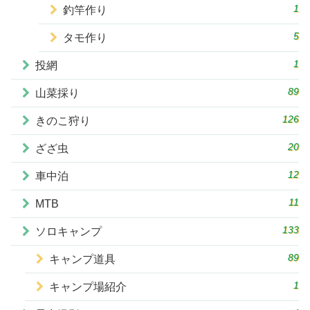
1
釣竿作り
5
タモ作り
1
投網
89
山菜採り
126
きのこ狩り
20
ざざ虫
12
車中泊
11
MTB
133
ソロキャンプ
89
キャンプ道具
1
キャンプ場紹介