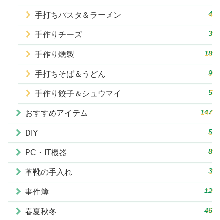
4
手打ちパスタ＆ラーメン
3
手作りチーズ
18
手作り燻製
9
手打ちそば＆うどん
5
手作り餃子＆シュウマイ
147
おすすめアイテム
5
DIY
8
PC・IT機器
3
革靴の手入れ
12
事件簿
46
春夏秋冬