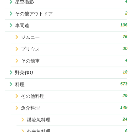
4
星空撮影
2
その他アウトドア
106
車関連
76
ジムニー
30
プリウス
4
その他車
18
野菜作り
573
料理
29
その他料理
149
魚介料理
24
渓流魚料理
6
外来魚料理