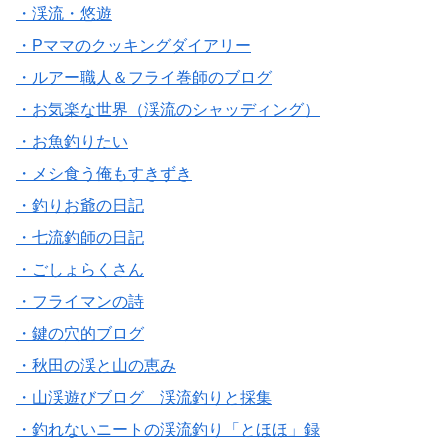
・渓流・悠遊
・Pママのクッキングダイアリー
・ルアー職人＆フライ巻師のブログ
・お気楽な世界（渓流のシャッディング）
・お魚釣りたい
・メシ食う俺もすきずき
・釣りお爺の日記
・七流釣師の日記
・ごしょらくさん
・フライマンの詩
・鍵の穴的ブログ
・秋田の渓と山の恵み
・山渓遊びブログ 渓流釣りと採集
・釣れないニートの渓流釣り「とほほ」録