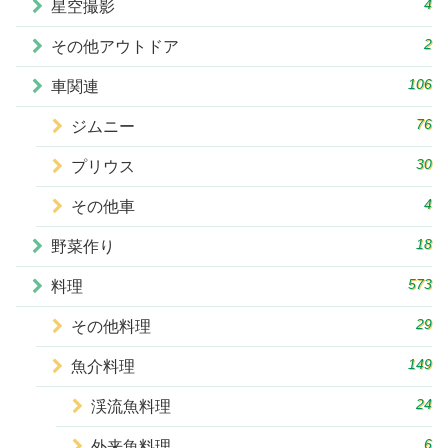
4
星空撮影
2
その他アウトドア
106
車関連
76
ジムニー
30
プリウス
4
その他車
18
野菜作り
573
料理
29
その他料理
149
魚介料理
24
渓流魚料理
6
外来魚料理