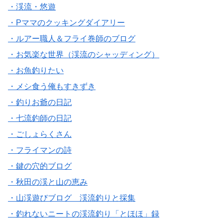
・渓流・悠遊
・Pママのクッキングダイアリー
・ルアー職人＆フライ巻師のブログ
・お気楽な世界（渓流のシャッディング）
・お魚釣りたい
・メシ食う俺もすきずき
・釣りお爺の日記
・七流釣師の日記
・ごしょらくさん
・フライマンの詩
・鍵の穴的ブログ
・秋田の渓と山の恵み
・山渓遊びブログ 渓流釣りと採集
・釣れないニートの渓流釣り「とほほ」録