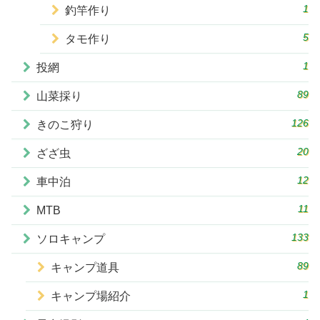
1
釣竿作り
5
タモ作り
1
投網
89
山菜採り
126
きのこ狩り
20
ざざ虫
12
車中泊
11
MTB
133
ソロキャンプ
89
キャンプ道具
1
キャンプ場紹介