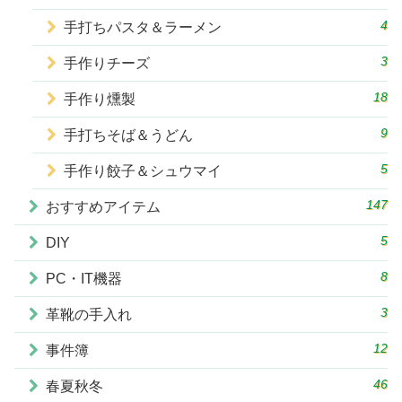
4
手打ちパスタ＆ラーメン
3
手作りチーズ
18
手作り燻製
9
手打ちそば＆うどん
5
手作り餃子＆シュウマイ
147
おすすめアイテム
5
DIY
8
PC・IT機器
3
革靴の手入れ
12
事件簿
46
春夏秋冬