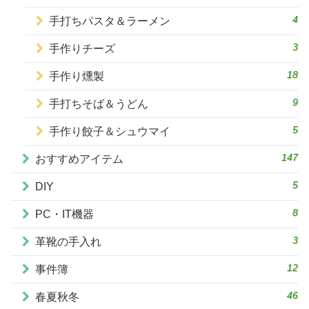
4
手打ちパスタ＆ラーメン
3
手作りチーズ
18
手作り燻製
9
手打ちそば＆うどん
5
手作り餃子＆シュウマイ
147
おすすめアイテム
5
DIY
8
PC・IT機器
3
革靴の手入れ
12
事件簿
46
春夏秋冬