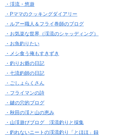
・渓流・悠遊
・Pママのクッキングダイアリー
・ルアー職人＆フライ巻師のブログ
・お気楽な世界（渓流のシャッディング）
・お魚釣りたい
・メシ食う俺もすきずき
・釣りお爺の日記
・七流釣師の日記
・ごしょらくさん
・フライマンの詩
・鍵の穴的ブログ
・秋田の渓と山の恵み
・山渓遊びブログ 渓流釣りと採集
・釣れないニートの渓流釣り「とほほ」録