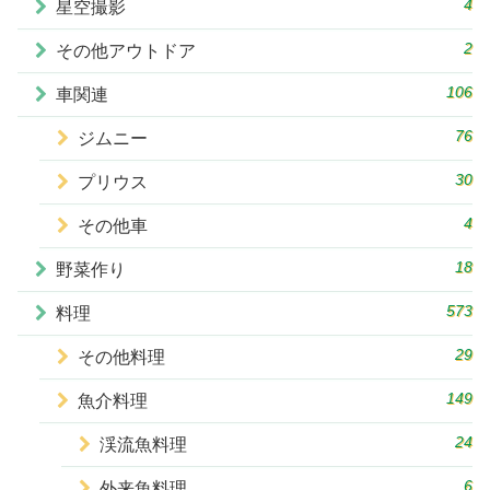
4
星空撮影
2
その他アウトドア
106
車関連
76
ジムニー
30
プリウス
4
その他車
18
野菜作り
573
料理
29
その他料理
149
魚介料理
24
渓流魚料理
6
外来魚料理