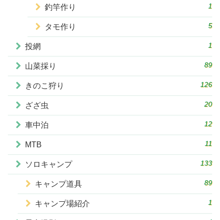
1
釣竿作り
5
タモ作り
1
投網
89
山菜採り
126
きのこ狩り
20
ざざ虫
12
車中泊
11
MTB
133
ソロキャンプ
89
キャンプ道具
1
キャンプ場紹介