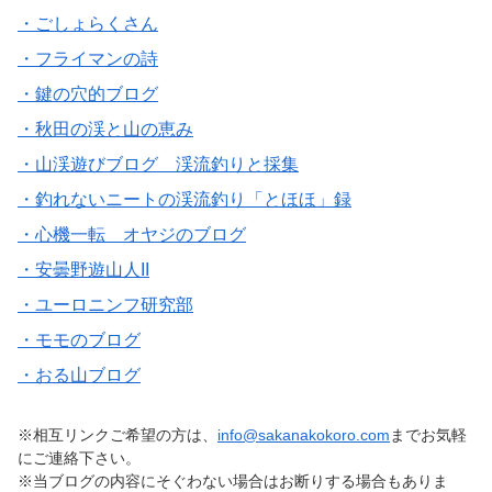
・ごしょらくさん
・フライマンの詩
・鍵の穴的ブログ
・秋田の渓と山の恵み
・山渓遊びブログ 渓流釣りと採集
・釣れないニートの渓流釣り「とほほ」録
・心機一転 オヤジのブログ
・安曇野遊山人II
・ユーロニンフ研究部
・モモのブログ
・おる山ブログ
※相互リンクご希望の方は、
info@sakanakokoro.com
までお気軽
にご連絡下さい。
※当ブログの内容にそぐわない場合はお断りする場合もありま