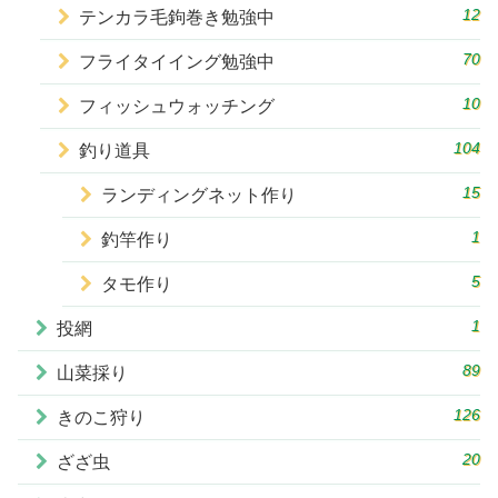
12
テンカラ毛鉤巻き勉強中
70
フライタイイング勉強中
10
フィッシュウォッチング
104
釣り道具
15
ランディングネット作り
1
釣竿作り
5
タモ作り
1
投網
89
山菜採り
126
きのこ狩り
20
ざざ虫