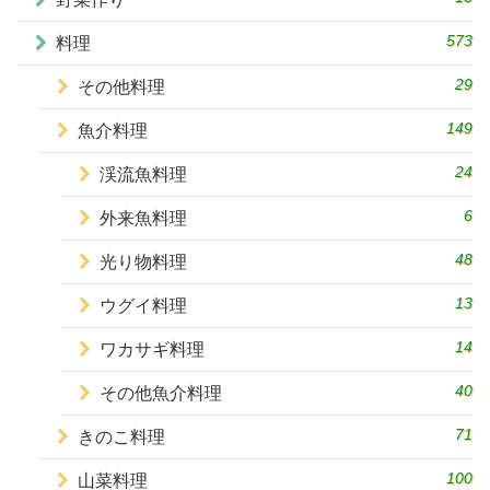
573
料理
29
その他料理
149
魚介料理
24
渓流魚料理
6
外来魚料理
48
光り物料理
13
ウグイ料理
14
ワカサギ料理
40
その他魚介料理
71
きのこ料理
100
山菜料理