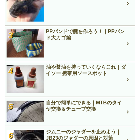
PPバンドで籠を作ろう！｜PPバン
ド大カゴ編
油や醤油を持っていくならこれ｜ダ
イソー 携帯用ソースポット
自分で簡単にできる｜MTBのタイ
ヤ交換＆チューブ交換
ジムニーのジャダーを止めよう｜
JB23のジャダーの原因と対策