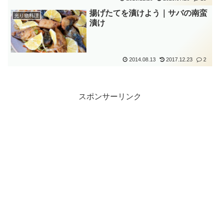
揚げたてを漬けよう｜サバの南蛮
光り物料理
漬け
2014.08.13
2017.12.23
2
スポンサーリンク