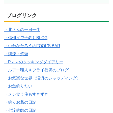
ブログリンク
・北さんの一日一生
・信州イワナ釣りBLOG
・いわなたろうのFOOL'S BAR
・渓流・悠遊
・Pママのクッキングダイアリー
・ルアー職人＆フライ巻師のブログ
・お気楽な世界（渓流のシャッディング）
・お魚釣りたい
・メシ食う俺もすきずき
・釣りお爺の日記
・七流釣師の日記