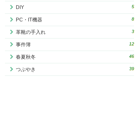
5
DIY
8
PC・IT機器
3
革靴の手入れ
12
事件簿
46
春夏秋冬
39
つぶやき