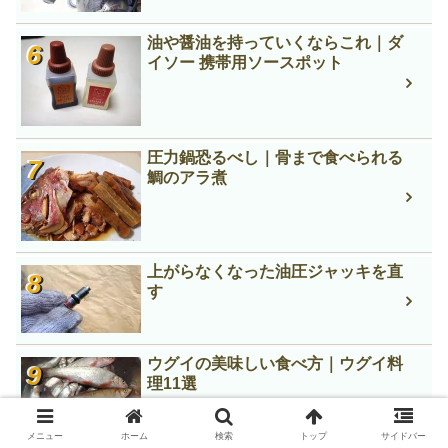
油や醤油を持っていくならこれ｜ダ
イソー 携帯用ソースポット
圧力鍋恐るべし｜骨まで食べられる
鯛のアラ煮
上がらなくなった油圧ジャッキを直
す
ウグイの美味しい食べ方｜ウグイ料
理11選
メニュー
ホーム
検索
トップ
サイドバー