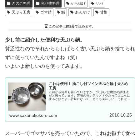
きのこ料理
光り物料理
から揚げ
サバ
天ぷら工房
ゴマ鯖
鯖
あんかけ
甘酢
この記事は
約2分
で読めます。
少し前に紹介した便利な天ぷら鍋。
貧乏性なのでそれからもしばらく古い天ぷら鍋を捨てられ
ずに使っていたんですよね（笑）
いよいよ新しいのを使ってみます。
これは便利！ 油こし付ツイン天ぷら鍋｜天ぷら
工房
以前から何回も書いていますが、“天ぷら”は魔法の調理法
だと思っています。苦味の強いフキノトウだって天ぷらに
するとほどよい苦味になって、とても美味しい。それほど
うまくない魚だと言われているウグイだって天ぷらにする
と、美味しい。他にも野菜やキノ...
2016.10.25
www.sakanakokoro.com
スーパーでゴマサバを売っていたので、これは揚げて食べ