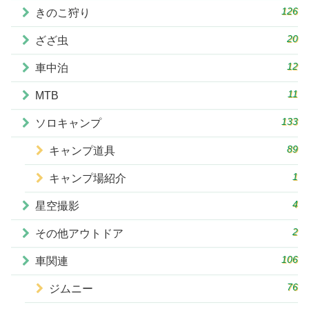
126
きのこ狩り
20
ざざ虫
12
車中泊
11
MTB
133
ソロキャンプ
89
キャンプ道具
1
キャンプ場紹介
4
星空撮影
2
その他アウトドア
106
車関連
76
ジムニー