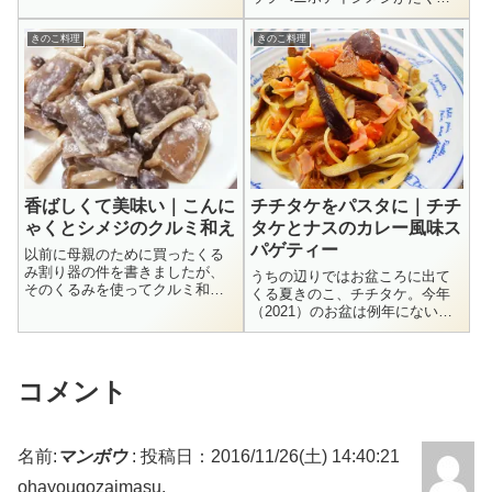
苦くて旨味たっぷりのキノコと
ん採れたので、今回もウラベニ
いった印象です。実際に、通好
ホテイシメジを使った料理で
きのこ料理
きのこ料理
みのキノコとして人気があるん
す。秋になると飲食店でもキノ
ですよね。一般的な食べ方は、
コを使ったメニューが増えます
網焼きにするか茹...
ね。でも、天然キノコを使うわ
けじゃなく、年中売られ...
香ばしくて美味い｜こんに
チチタケをパスタに｜チチ
ゃくとシメジのクルミ和え
タケとナスのカレー風味ス
パゲティー
以前に母親のために買ったくる
み割り器の件を書きましたが、
うちの辺りではお盆ころに出て
そのくるみを使ってクルミ和え
くる夏きのこ、チチタケ。今年
を作ってみました。こんにゃく
（2021）のお盆は例年にない大
とシメジのクルミ和えブナシメ
雨続きで、各地で洪水や土砂災
ジとこんにゃくに下味を付けて
害が起きてしまい、夏きのこど
冷ましてからクルミだれと合わ
ころではなくなってしまいまし
せるのがポイント。よく煎った
た。今年はまだチチタケ採りに
コメント
クルミの香ばしさ...
出掛けられていませんが、以前
にチチタケを...
名前:
マンボウ
:
投稿日：2016/11/26(土) 14:40:21
ohayougozaimasu.