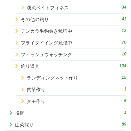
34
渓流ベイトフィネス
41
その他の釣り
12
テンカラ毛鉤巻き勉強中
70
フライタイイング勉強中
10
フィッシュウォッチング
104
釣り道具
15
ランディングネット作り
1
釣竿作り
5
タモ作り
1
投網
89
山菜採り