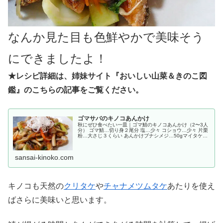
なんか見た目も色鮮やかで美味そう
にできましたよ！
★レシピ詳細は、姉妹サイト『おいしい山菜＆きのこ図
鑑』のこちらの記事をご覧ください。
ゴマサバのキノコあんかけ
秋にぜひ食べたい一皿｜ゴマ鯖のキノコあんかけ（2〜3人
分） ゴマ鯖…切り身２尾分 塩…少々 コショウ…少々 片栗
粉…大さじ３くらい あんかけブナシメジ…50gマイタケ…
50gにんじん…1/2本玉ねぎ…1/2個チンゲンサイ…１株鷹
の爪…１本水...
sansai-kinoko.com
キノコも天然の
クリタケ
や
チャナメツムタケ
あたりを使え
ばさらに美味いと思います。