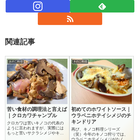
関連記事
きのこ料理
きのこ料理
苦い食材の調理法と言えば
初めてのホワイトソース｜
｜クロカワチャンプル
ウラベニホテイシメジのチ
キンドリア
クロカワは苦いキノコの代表の
ように言われますが、実際には
再び、キノコ料理シリーズ
もっと苦いサクラシメジやキシ
（笑）今年のキノコ狩りでは、
メジがあるので、私はほんのり
ウラベニホテイシメジがたくさ