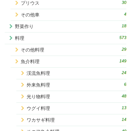
30
プリウス
4
その他車
18
野菜作り
573
料理
29
その他料理
149
魚介料理
24
渓流魚料理
6
外来魚料理
48
光り物料理
13
ウグイ料理
14
ワカサギ料理