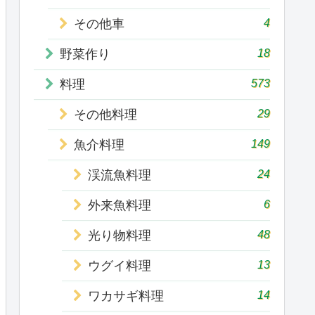
4
その他車
18
野菜作り
573
料理
29
その他料理
149
魚介料理
24
渓流魚料理
6
外来魚料理
48
光り物料理
13
ウグイ料理
14
ワカサギ料理