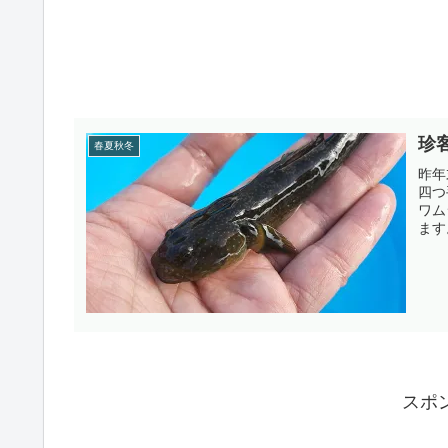
珍
春夏秋冬
昨年
四つ
ワム
ます
スポ