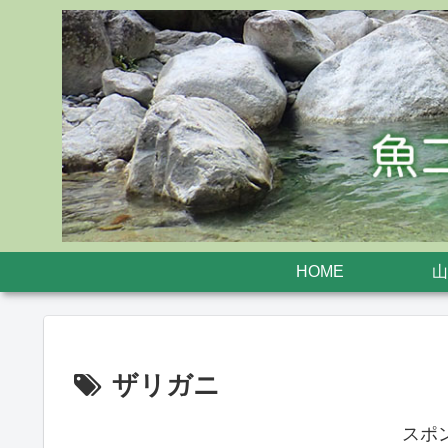
HOME
山
ザリガニ
スポ