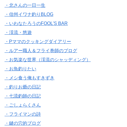
・北さんの一日一生
・信州イワナ釣りBLOG
・いわなたろうのFOOL'S BAR
・渓流・悠遊
・Pママのクッキングダイアリー
・ルアー職人＆フライ巻師のブログ
・お気楽な世界（渓流のシャッディング）
・お魚釣りたい
・メシ食う俺もすきずき
・釣りお爺の日記
・七流釣師の日記
・ごしょらくさん
・フライマンの詩
・鍵の穴的ブログ