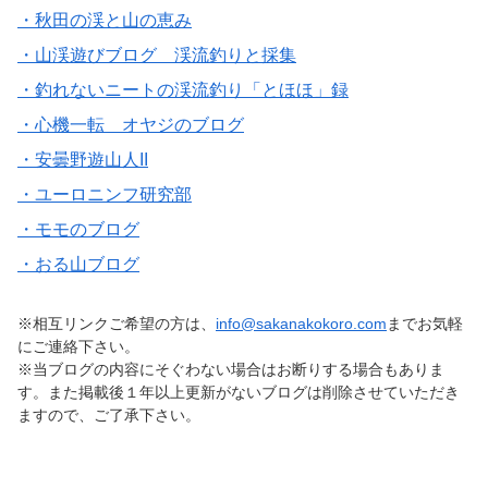
・秋田の渓と山の恵み
・山渓遊びブログ 渓流釣りと採集
・釣れないニートの渓流釣り「とほほ」録
・心機一転 オヤジのブログ
・安曇野遊山人II
・ユーロニンフ研究部
・モモのブログ
・おる山ブログ
※相互リンクご希望の方は、
info@sakanakokoro.com
までお気軽
にご連絡下さい。
※当ブログの内容にそぐわない場合はお断りする場合もありま
す。また掲載後１年以上更新がないブログは削除させていただき
ますので、ご了承下さい。