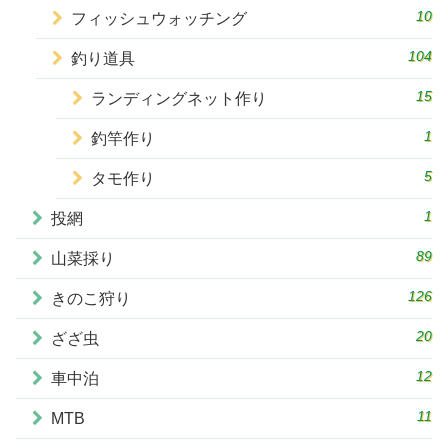
10
フィッシュウォッチング
104
釣り道具
15
ランディングネット作り
1
釣竿作り
5
タモ作り
1
投網
89
山菜採り
126
きのこ狩り
20
ざざ虫
12
車中泊
11
MTB