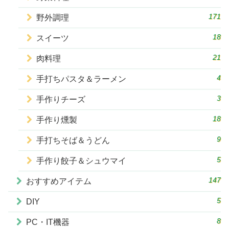
171
野外調理
18
スイーツ
21
肉料理
4
手打ちパスタ＆ラーメン
3
手作りチーズ
18
手作り燻製
9
手打ちそば＆うどん
5
手作り餃子＆シュウマイ
147
おすすめアイテム
5
DIY
8
PC・IT機器