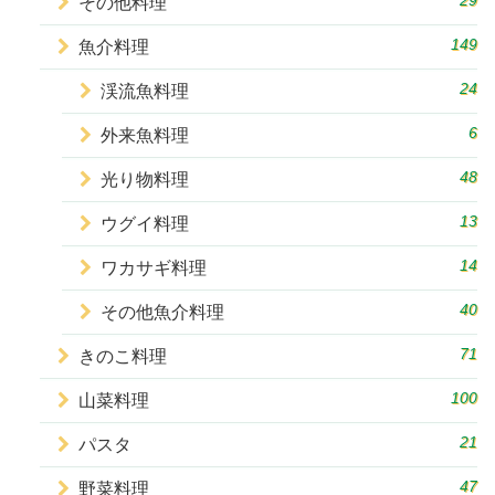
29
その他料理
149
魚介料理
24
渓流魚料理
6
外来魚料理
48
光り物料理
13
ウグイ料理
14
ワカサギ料理
40
その他魚介料理
71
きのこ料理
100
山菜料理
21
パスタ
47
野菜料理