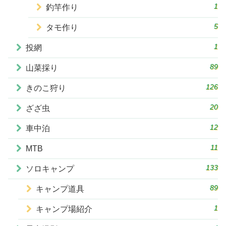
1
釣竿作り
5
タモ作り
1
投網
89
山菜採り
126
きのこ狩り
20
ざざ虫
12
車中泊
11
MTB
133
ソロキャンプ
89
キャンプ道具
1
キャンプ場紹介