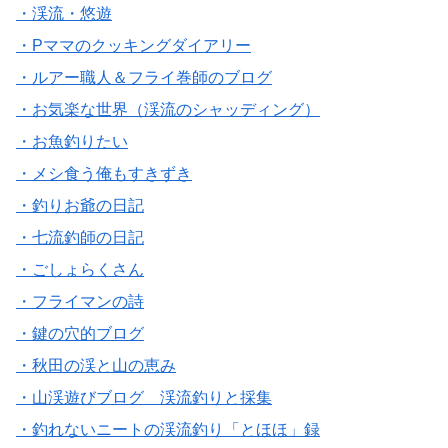
・渓流・悠遊
・Pママのクッキングダイアリー
・ルアー職人＆フライ巻師のブログ
・お気楽な世界（渓流のシャッディング）
・お魚釣りたい
・メシ食う俺もすきずき
・釣りお爺の日記
・七流釣師の日記
・ごしょらくさん
・フライマンの詩
・鍵の穴的ブログ
・秋田の渓と山の恵み
・山渓遊びブログ 渓流釣りと採集
・釣れないニートの渓流釣り「とほほ」録