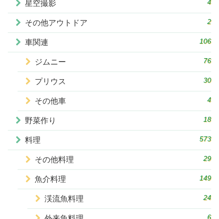
4
星空撮影
2
その他アウトドア
106
車関連
76
ジムニー
30
プリウス
4
その他車
18
野菜作り
573
料理
29
その他料理
149
魚介料理
24
渓流魚料理
6
外来魚料理