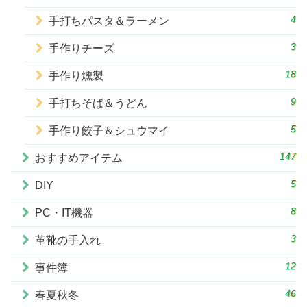
4
手打ちパスタ＆ラーメン
3
手作りチーズ
18
手作り燻製
9
手打ちそば＆うどん
5
手作り餃子＆シュウマイ
147
おすすめアイテム
5
DIY
8
PC・IT機器
3
革靴の手入れ
12
事件簿
46
春夏秋冬