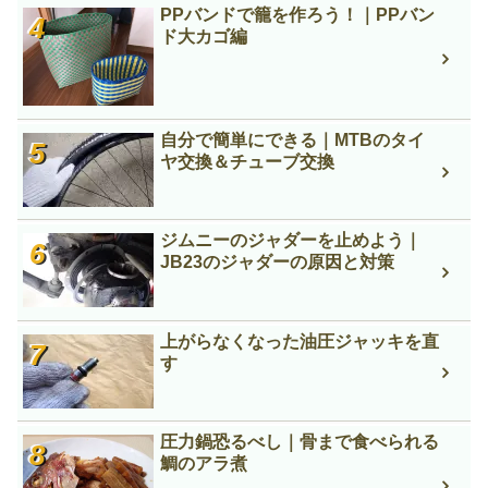
PPバンドで籠を作ろう！｜PPバン
ド大カゴ編
自分で簡単にできる｜MTBのタイ
ヤ交換＆チューブ交換
ジムニーのジャダーを止めよう｜
JB23のジャダーの原因と対策
上がらなくなった油圧ジャッキを直
す
圧力鍋恐るべし｜骨まで食べられる
鯛のアラ煮