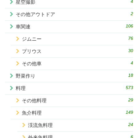
4
星空撮影
2
その他アウトドア
106
車関連
76
ジムニー
30
プリウス
4
その他車
18
野菜作り
573
料理
29
その他料理
149
魚介料理
24
渓流魚料理
6
外来魚料理