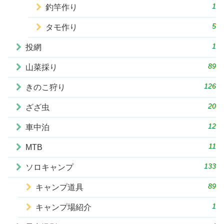
1
釣竿作り
5
タモ作り
1
投網
89
山菜採り
126
きのこ狩り
20
ざざ虫
12
車中泊
11
MTB
133
ソロキャンプ
89
キャンプ道具
1
キャンプ場紹介