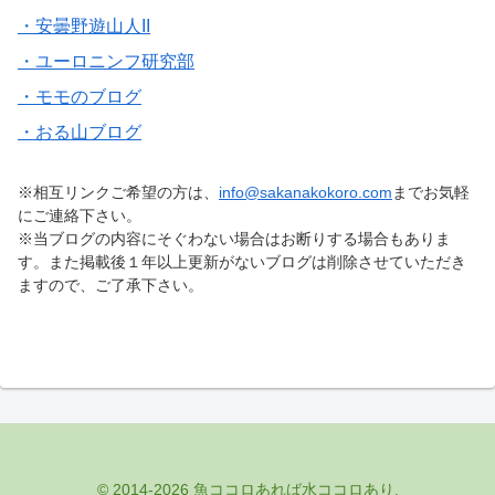
・安曇野遊山人II
・ユーロニンフ研究部
・モモのブログ
・おる山ブログ
※相互リンクご希望の方は、
info@sakanakokoro.com
までお気軽
にご連絡下さい。
※当ブログの内容にそぐわない場合はお断りする場合もありま
す。また掲載後１年以上更新がないブログは削除させていただき
ますので、ご了承下さい。
© 2014-2026 魚ココロあれば水ココロあり.