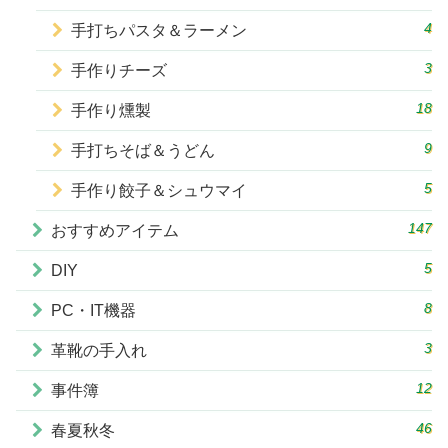
4
手打ちパスタ＆ラーメン
3
手作りチーズ
18
手作り燻製
9
手打ちそば＆うどん
5
手作り餃子＆シュウマイ
147
おすすめアイテム
5
DIY
8
PC・IT機器
3
革靴の手入れ
12
事件簿
46
春夏秋冬