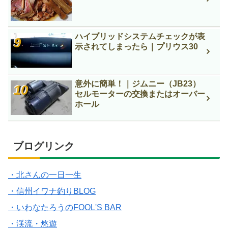
ハイブリッドシステムチェックが表
示されてしまったら｜プリウス30
意外に簡単！｜ジムニー（JB23）
セルモーターの交換またはオーバー
ホール
ブログリンク
・北さんの一日一生
・信州イワナ釣りBLOG
・いわなたろうのFOOL'S BAR
・渓流・悠遊