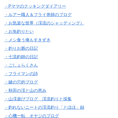
・Pママのクッキングダイアリー
・ルアー職人＆フライ巻師のブログ
・お気楽な世界（渓流のシャッディング）
・お魚釣りたい
・メシ食う俺もすきずき
・釣りお爺の日記
・七流釣師の日記
・ごしょらくさん
・フライマンの詩
・鍵の穴的ブログ
・秋田の渓と山の恵み
・山渓遊びブログ 渓流釣りと採集
・釣れないニートの渓流釣り「とほほ」録
・心機一転 オヤジのブログ