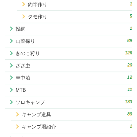
1
釣竿作り
5
タモ作り
1
投網
89
山菜採り
126
きのこ狩り
20
ざざ虫
12
車中泊
11
MTB
133
ソロキャンプ
89
キャンプ道具
1
キャンプ場紹介