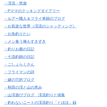
・渓流・悠遊
・Pママのクッキングダイアリー
・ルアー職人＆フライ巻師のブログ
・お気楽な世界（渓流のシャッディング）
・お魚釣りたい
・メシ食う俺もすきずき
・釣りお爺の日記
・七流釣師の日記
・ごしょらくさん
・フライマンの詩
・鍵の穴的ブログ
・秋田の渓と山の恵み
・山渓遊びブログ 渓流釣りと採集
・釣れないニートの渓流釣り「とほほ」録