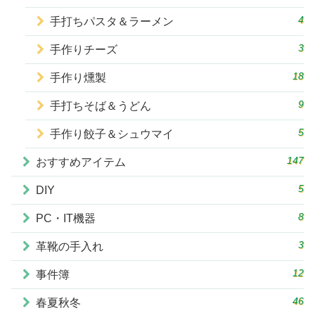
4
手打ちパスタ＆ラーメン
3
手作りチーズ
18
手作り燻製
9
手打ちそば＆うどん
5
手作り餃子＆シュウマイ
147
おすすめアイテム
5
DIY
8
PC・IT機器
3
革靴の手入れ
12
事件簿
46
春夏秋冬