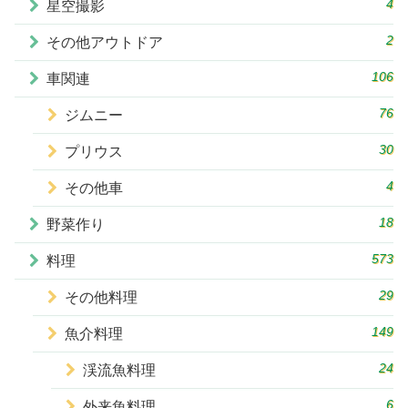
4
星空撮影
2
その他アウトドア
106
車関連
76
ジムニー
30
プリウス
4
その他車
18
野菜作り
573
料理
29
その他料理
149
魚介料理
24
渓流魚料理
6
外来魚料理