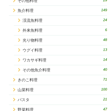
29
その他料理
149
魚介料理
24
渓流魚料理
6
外来魚料理
48
光り物料理
13
ウグイ料理
14
ワカサギ料理
40
その他魚介料理
71
きのこ料理
100
山菜料理
21
パスタ
47
野菜料理