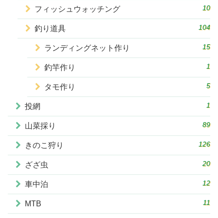
10
フィッシュウォッチング
104
釣り道具
15
ランディングネット作り
1
釣竿作り
5
タモ作り
1
投網
89
山菜採り
126
きのこ狩り
20
ざざ虫
12
車中泊
11
MTB