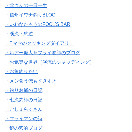
・北さんの一日一生
・信州イワナ釣りBLOG
・いわなたろうのFOOL'S BAR
・渓流・悠遊
・Pママのクッキングダイアリー
・ルアー職人＆フライ巻師のブログ
・お気楽な世界（渓流のシャッディング）
・お魚釣りたい
・メシ食う俺もすきずき
・釣りお爺の日記
・七流釣師の日記
・ごしょらくさん
・フライマンの詩
・鍵の穴的ブログ