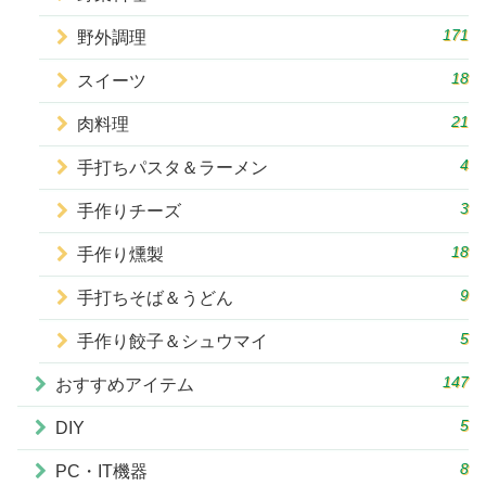
171
野外調理
18
スイーツ
21
肉料理
4
手打ちパスタ＆ラーメン
3
手作りチーズ
18
手作り燻製
9
手打ちそば＆うどん
5
手作り餃子＆シュウマイ
147
おすすめアイテム
5
DIY
8
PC・IT機器