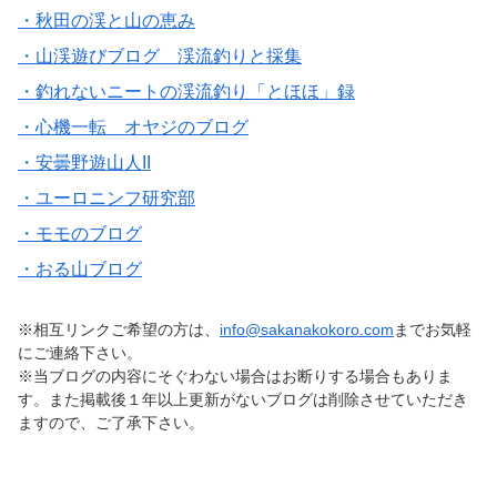
・秋田の渓と山の恵み
・山渓遊びブログ 渓流釣りと採集
・釣れないニートの渓流釣り「とほほ」録
・心機一転 オヤジのブログ
・安曇野遊山人II
・ユーロニンフ研究部
・モモのブログ
・おる山ブログ
※相互リンクご希望の方は、
info@sakanakokoro.com
までお気軽
にご連絡下さい。
※当ブログの内容にそぐわない場合はお断りする場合もありま
す。また掲載後１年以上更新がないブログは削除させていただき
ますので、ご了承下さい。