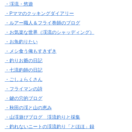
・渓流・悠遊
・Pママのクッキングダイアリー
・ルアー職人＆フライ巻師のブログ
・お気楽な世界（渓流のシャッディング）
・お魚釣りたい
・メシ食う俺もすきずき
・釣りお爺の日記
・七流釣師の日記
・ごしょらくさん
・フライマンの詩
・鍵の穴的ブログ
・秋田の渓と山の恵み
・山渓遊びブログ 渓流釣りと採集
・釣れないニートの渓流釣り「とほほ」録