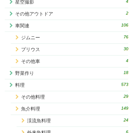
4
星空撮影
2
その他アウトドア
106
車関連
76
ジムニー
30
プリウス
4
その他車
18
野菜作り
573
料理
29
その他料理
149
魚介料理
24
渓流魚料理
6
外来魚料理