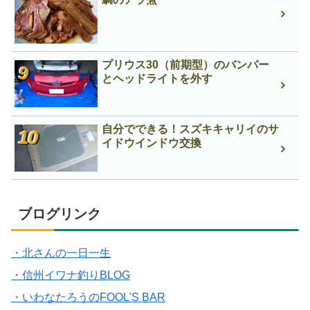
プリウス30（前期型）のバンパー
とヘッドライトを外す
自分でできる！スズキキャリイのサ
イドウインドウ交換
ブログリンク
・北さんの一日一生
・信州イワナ釣りBLOG
・いわなたろうのFOOL'S BAR