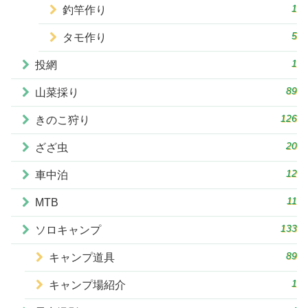
1
釣竿作り
5
タモ作り
1
投網
89
山菜採り
126
きのこ狩り
20
ざざ虫
12
車中泊
11
MTB
133
ソロキャンプ
89
キャンプ道具
1
キャンプ場紹介