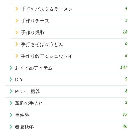
4
手打ちパスタ＆ラーメン
3
手作りチーズ
18
手作り燻製
9
手打ちそば＆うどん
5
手作り餃子＆シュウマイ
147
おすすめアイテム
5
DIY
8
PC・IT機器
3
革靴の手入れ
12
事件簿
46
春夏秋冬