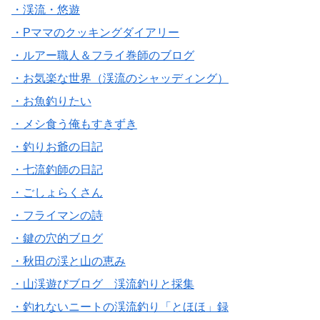
・渓流・悠遊
・Pママのクッキングダイアリー
・ルアー職人＆フライ巻師のブログ
・お気楽な世界（渓流のシャッディング）
・お魚釣りたい
・メシ食う俺もすきずき
・釣りお爺の日記
・七流釣師の日記
・ごしょらくさん
・フライマンの詩
・鍵の穴的ブログ
・秋田の渓と山の恵み
・山渓遊びブログ 渓流釣りと採集
・釣れないニートの渓流釣り「とほほ」録