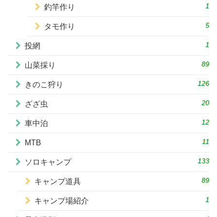
1
釣竿作り
5
タモ作り
1
投網
89
山菜採り
126
きのこ狩り
20
ざざ虫
12
車中泊
11
MTB
133
ソロキャンプ
89
キャンプ道具
1
キャンプ場紹介