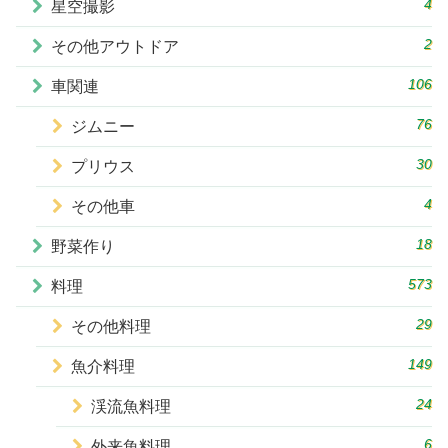
4
星空撮影
2
その他アウトドア
106
車関連
76
ジムニー
30
プリウス
4
その他車
18
野菜作り
573
料理
29
その他料理
149
魚介料理
24
渓流魚料理
6
外来魚料理