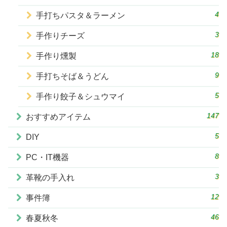
4
手打ちパスタ＆ラーメン
3
手作りチーズ
18
手作り燻製
9
手打ちそば＆うどん
5
手作り餃子＆シュウマイ
147
おすすめアイテム
5
DIY
8
PC・IT機器
3
革靴の手入れ
12
事件簿
46
春夏秋冬