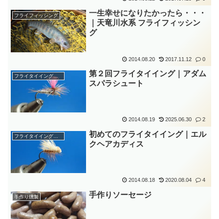
一生幸せになりたかったら・・・
フライフィッシング
｜天竜川水系 フライフィッシン
グ
2014.08.20
2017.11.12
0
第２回フライタイイング｜アダム
フライタイイング勉強中
スパラシュート
2014.08.19
2025.06.30
2
初めてのフライタイイング｜エル
フライタイイング勉強中
クヘアカディス
2014.08.18
2020.08.04
4
手作りソーセージ
手作り燻製