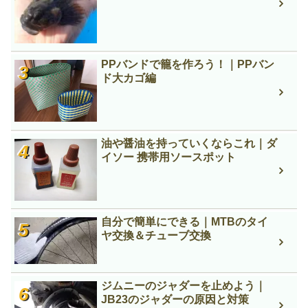
PPバンドで籠を作ろう！｜PPバン
ド大カゴ編
油や醤油を持っていくならこれ｜ダ
イソー 携帯用ソースポット
自分で簡単にできる｜MTBのタイ
ヤ交換＆チューブ交換
ジムニーのジャダーを止めよう｜
JB23のジャダーの原因と対策