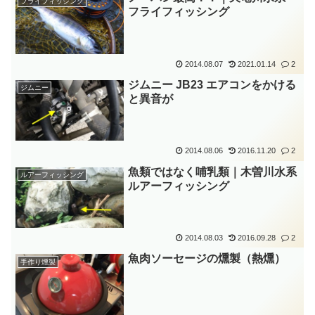
フライフィッシング
フライフィッシング
2014.08.07
2021.01.14
2
ジムニー JB23 エアコンをかける
ジムニー
と異音が
2014.08.06
2016.11.20
2
魚類ではなく哺乳類｜木曽川水系
ルアーフィッシング
ルアーフィッシング
2014.08.03
2016.09.28
2
魚肉ソーセージの燻製（熱燻）
手作り燻製