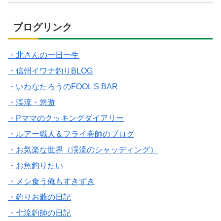
ブログリンク
・北さんの一日一生
・信州イワナ釣りBLOG
・いわなたろうのFOOL'S BAR
・渓流・悠遊
・Pママのクッキングダイアリー
・ルアー職人＆フライ巻師のブログ
・お気楽な世界（渓流のシャッディング）
・お魚釣りたい
・メシ食う俺もすきずき
・釣りお爺の日記
・七流釣師の日記