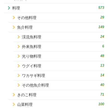
573
料理
29
その他料理
149
魚介料理
24
渓流魚料理
6
外来魚料理
48
光り物料理
13
ウグイ料理
14
ワカサギ料理
40
その他魚介料理
71
きのこ料理
100
山菜料理