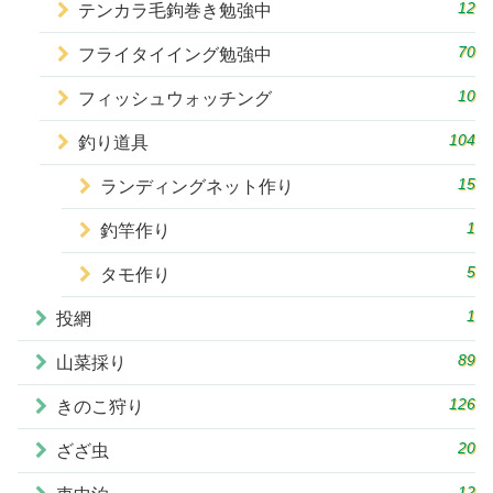
12
テンカラ毛鉤巻き勉強中
70
フライタイイング勉強中
10
フィッシュウォッチング
104
釣り道具
15
ランディングネット作り
1
釣竿作り
5
タモ作り
1
投網
89
山菜採り
126
きのこ狩り
20
ざざ虫
12