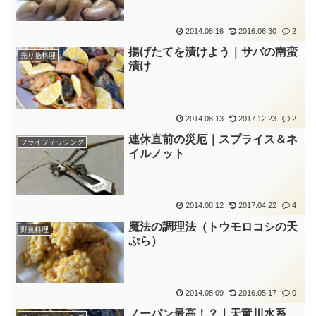
2014.08.16
2016.06.30
2
揚げたてを漬けよう｜サバの南蛮
光り物料理
漬け
2014.08.13
2017.12.23
2
連休直前の災厄｜スプライス＆ネ
フライフィッシング
イルノット
2014.08.12
2017.04.22
4
魔法の調理法（トウモロコシの天
野菜料理
ぷら）
2014.08.09
2016.05.17
0
ノーパン最高！？｜天竜川水系