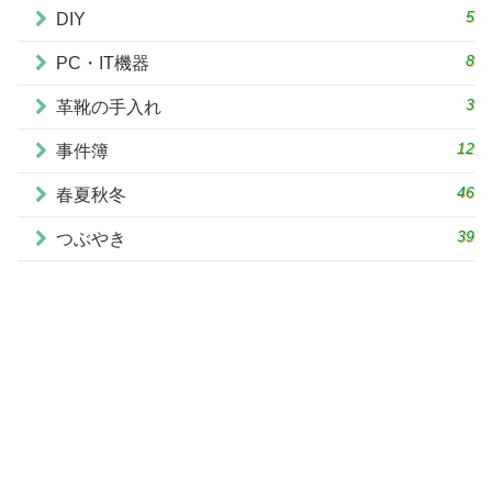
5
DIY
8
PC・IT機器
3
革靴の手入れ
12
事件簿
46
春夏秋冬
39
つぶやき