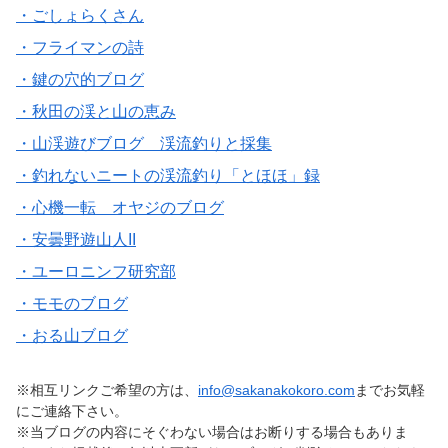
・ごしょらくさん
・フライマンの詩
・鍵の穴的ブログ
・秋田の渓と山の恵み
・山渓遊びブログ 渓流釣りと採集
・釣れないニートの渓流釣り「とほほ」録
・心機一転 オヤジのブログ
・安曇野遊山人II
・ユーロニンフ研究部
・モモのブログ
・おる山ブログ
※相互リンクご希望の方は、
info@sakanakokoro.com
までお気軽
にご連絡下さい。
※当ブログの内容にそぐわない場合はお断りする場合もありま