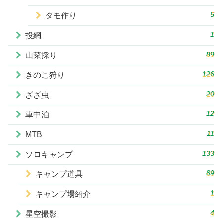
5
タモ作り
1
投網
89
山菜採り
126
きのこ狩り
20
ざざ虫
12
車中泊
11
MTB
133
ソロキャンプ
89
キャンプ道具
1
キャンプ場紹介
4
星空撮影