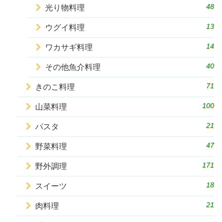
48
光り物料理
13
ウグイ料理
14
ワカサギ料理
40
その他魚介料理
71
きのこ料理
100
山菜料理
21
パスタ
47
野菜料理
171
野外調理
18
スイーツ
21
肉料理