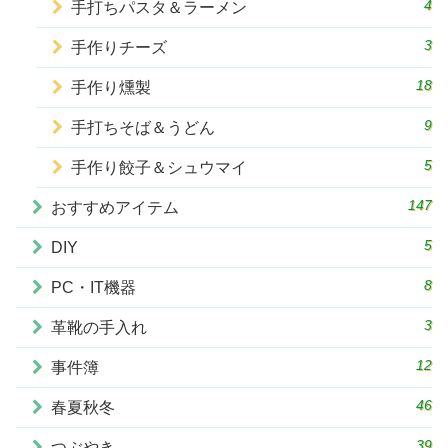
4
手打ちパスタ＆ラーメン
3
手作りチーズ
18
手作り燻製
9
手打ちそば＆うどん
5
手作り餃子＆シュウマイ
147
おすすめアイテム
5
DIY
8
PC・IT機器
3
革靴の手入れ
12
事件簿
46
春夏秋冬
39
つぶやき