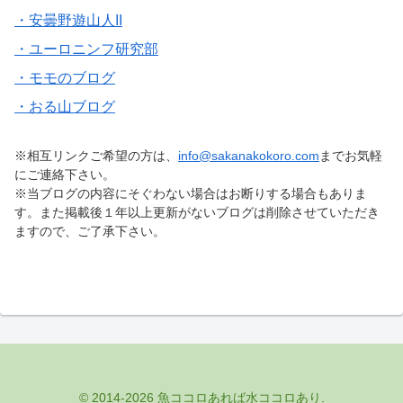
・安曇野遊山人II
・ユーロニンフ研究部
・モモのブログ
・おる山ブログ
※相互リンクご希望の方は、
info@sakanakokoro.com
までお気軽
にご連絡下さい。
※当ブログの内容にそぐわない場合はお断りする場合もありま
す。また掲載後１年以上更新がないブログは削除させていただき
ますので、ご了承下さい。
© 2014-2026 魚ココロあれば水ココロあり.