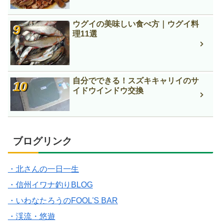
ウグイの美味しい食べ方｜ウグイ料
理11選
自分でできる！スズキキャリイのサ
イドウインドウ交換
ブログリンク
・北さんの一日一生
・信州イワナ釣りBLOG
・いわなたろうのFOOL'S BAR
・渓流・悠遊