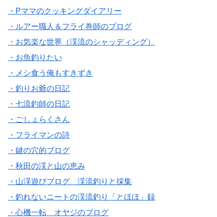
・Pママのクッキングダイアリー
・ルアー職人＆フライ巻師のブログ
・お気楽な世界（渓流のシャッディング）
・お魚釣りたい
・メシ食う俺もすきずき
・釣りお爺の日記
・七流釣師の日記
・ごしょらくさん
・フライマンの詩
・鍵の穴的ブログ
・秋田の渓と山の恵み
・山渓遊びブログ 渓流釣りと採集
・釣れないニートの渓流釣り「とほほ」録
・心機一転 オヤジのブログ