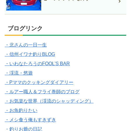
ブログリンク
・北さんの一日一生
・信州イワナ釣りBLOG
・いわなたろうのFOOL'S BAR
・渓流・悠遊
・Pママのクッキングダイアリー
・ルアー職人＆フライ巻師のブログ
・お気楽な世界（渓流のシャッディング）
・お魚釣りたい
・メシ食う俺もすきずき
・釣りお爺の日記