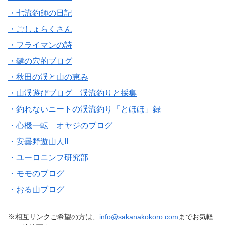
・七流釣師の日記
・ごしょらくさん
・フライマンの詩
・鍵の穴的ブログ
・秋田の渓と山の恵み
・山渓遊びブログ 渓流釣りと採集
・釣れないニートの渓流釣り「とほほ」録
・心機一転 オヤジのブログ
・安曇野遊山人II
・ユーロニンフ研究部
・モモのブログ
・おる山ブログ
※相互リンクご希望の方は、
info@sakanakokoro.com
までお気軽