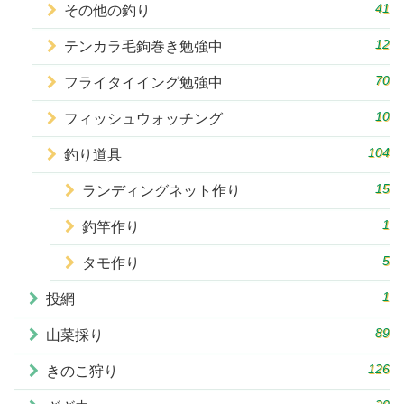
41
その他の釣り
12
テンカラ毛鉤巻き勉強中
70
フライタイイング勉強中
10
フィッシュウォッチング
104
釣り道具
15
ランディングネット作り
1
釣竿作り
5
タモ作り
1
投網
89
山菜採り
126
きのこ狩り