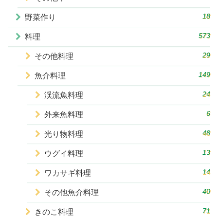
18
野菜作り
573
料理
29
その他料理
149
魚介料理
24
渓流魚料理
6
外来魚料理
48
光り物料理
13
ウグイ料理
14
ワカサギ料理
40
その他魚介料理
71
きのこ料理