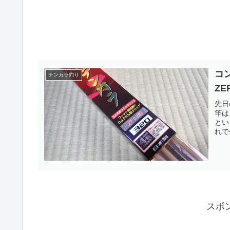
コ
テンカラ釣り
ZE
先日
竿は
とい
れで
スポ