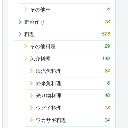
4
その他車
18
野菜作り
573
料理
29
その他料理
149
魚介料理
24
渓流魚料理
6
外来魚料理
48
光り物料理
13
ウグイ料理
14
ワカサギ料理