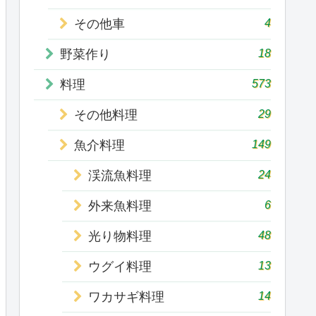
4
その他車
18
野菜作り
573
料理
29
その他料理
149
魚介料理
24
渓流魚料理
6
外来魚料理
48
光り物料理
13
ウグイ料理
14
ワカサギ料理