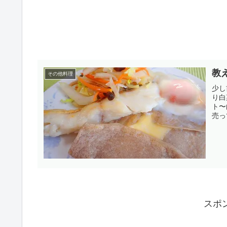
教
その他料理
少し
り白
ト〜
売っ
スポ