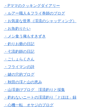
・Pママのクッキングダイアリー
・ルアー職人＆フライ巻師のブログ
・お気楽な世界（渓流のシャッディング）
・お魚釣りたい
・メシ食う俺もすきずき
・釣りお爺の日記
・七流釣師の日記
・ごしょらくさん
・フライマンの詩
・鍵の穴的ブログ
・秋田の渓と山の恵み
・山渓遊びブログ 渓流釣りと採集
・釣れないニートの渓流釣り「とほほ」録
・心機一転 オヤジのブログ