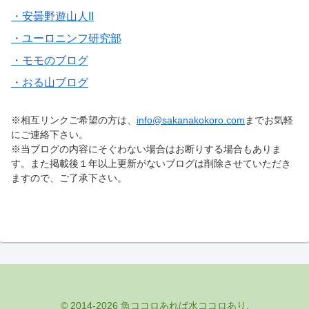
・安曇野遊山人II
・ユーロニンフ研究部
・モモのブログ
・おる山ブログ
※相互リンクご希望の方は、
info@sakanakokoro.com
までお気軽
にご連絡下さい。
※当ブログの内容にそぐわない場合はお断りする場合もありま
す。また掲載後１年以上更新がないブログは削除させていただき
ますので、ご了承下さい。
© 2014-2026 魚ココロあれば水ココロあり.