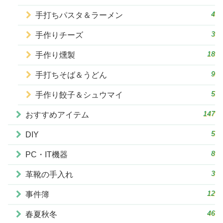
4
手打ちパスタ＆ラーメン
3
手作りチーズ
18
手作り燻製
9
手打ちそば＆うどん
5
手作り餃子＆シュウマイ
147
おすすめアイテム
5
DIY
8
PC・IT機器
3
革靴の手入れ
12
事件簿
46
春夏秋冬