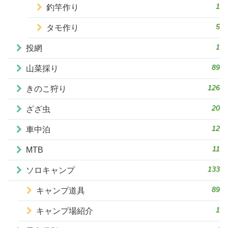
1
釣竿作り
5
タモ作り
1
投網
89
山菜採り
126
きのこ狩り
20
ざざ虫
12
車中泊
11
MTB
133
ソロキャンプ
89
キャンプ道具
1
キャンプ場紹介