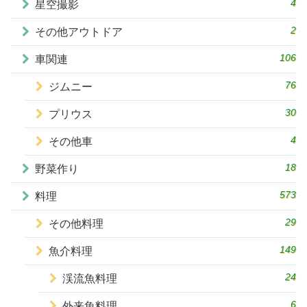
4
星空撮影
2
その他アウトドア
106
車関連
76
ジムニー
30
プリウス
4
その他車
18
野菜作り
573
料理
29
その他料理
149
魚介料理
24
渓流魚料理
6
外来魚料理