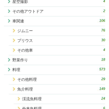
4
星空撮影
2
その他アウトドア
106
車関連
76
ジムニー
30
プリウス
4
その他車
18
野菜作り
573
料理
29
その他料理
149
魚介料理
24
渓流魚料理
6
外来魚料理