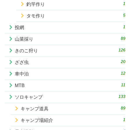
1
釣竿作り
5
タモ作り
1
投網
89
山菜採り
126
きのこ狩り
20
ざざ虫
12
車中泊
11
MTB
133
ソロキャンプ
89
キャンプ道具
1
キャンプ場紹介