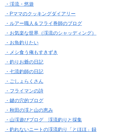
・渓流・悠遊
・Pママのクッキングダイアリー
・ルアー職人＆フライ巻師のブログ
・お気楽な世界（渓流のシャッディング）
・お魚釣りたい
・メシ食う俺もすきずき
・釣りお爺の日記
・七流釣師の日記
・ごしょらくさん
・フライマンの詩
・鍵の穴的ブログ
・秋田の渓と山の恵み
・山渓遊びブログ 渓流釣りと採集
・釣れないニートの渓流釣り「とほほ」録