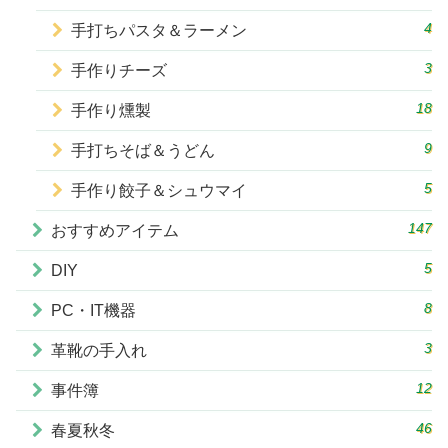
4
手打ちパスタ＆ラーメン
3
手作りチーズ
18
手作り燻製
9
手打ちそば＆うどん
5
手作り餃子＆シュウマイ
147
おすすめアイテム
5
DIY
8
PC・IT機器
3
革靴の手入れ
12
事件簿
46
春夏秋冬