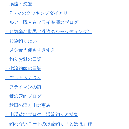
・渓流・悠遊
・Pママのクッキングダイアリー
・ルアー職人＆フライ巻師のブログ
・お気楽な世界（渓流のシャッディング）
・お魚釣りたい
・メシ食う俺もすきずき
・釣りお爺の日記
・七流釣師の日記
・ごしょらくさん
・フライマンの詩
・鍵の穴的ブログ
・秋田の渓と山の恵み
・山渓遊びブログ 渓流釣りと採集
・釣れないニートの渓流釣り「とほほ」録