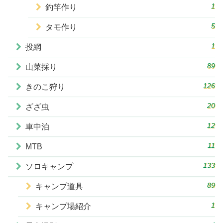
1
釣竿作り
5
タモ作り
1
投網
89
山菜採り
126
きのこ狩り
20
ざざ虫
12
車中泊
11
MTB
133
ソロキャンプ
89
キャンプ道具
1
キャンプ場紹介