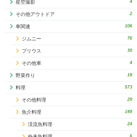
4
星空撮影
2
その他アウトドア
106
車関連
76
ジムニー
30
プリウス
4
その他車
18
野菜作り
573
料理
29
その他料理
149
魚介料理
24
渓流魚料理
6
外来魚料理