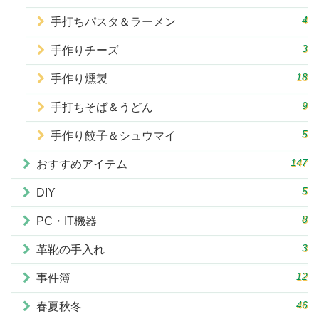
4
手打ちパスタ＆ラーメン
3
手作りチーズ
18
手作り燻製
9
手打ちそば＆うどん
5
手作り餃子＆シュウマイ
147
おすすめアイテム
5
DIY
8
PC・IT機器
3
革靴の手入れ
12
事件簿
46
春夏秋冬