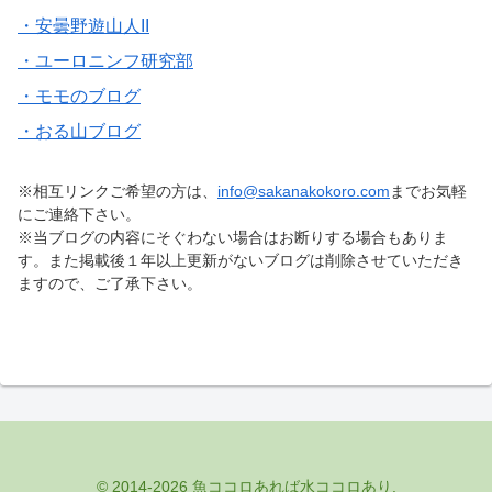
・安曇野遊山人II
・ユーロニンフ研究部
・モモのブログ
・おる山ブログ
※相互リンクご希望の方は、
info@sakanakokoro.com
までお気軽
にご連絡下さい。
※当ブログの内容にそぐわない場合はお断りする場合もありま
す。また掲載後１年以上更新がないブログは削除させていただき
ますので、ご了承下さい。
© 2014-2026 魚ココロあれば水ココロあり.