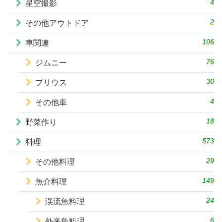
4
星空撮影
2
その他アウトドア
106
車関連
76
ジムニー
30
プリウス
4
その他車
18
野菜作り
573
料理
29
その他料理
149
魚介料理
24
渓流魚料理
6
外来魚料理