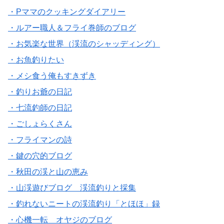
・Pママのクッキングダイアリー
・ルアー職人＆フライ巻師のブログ
・お気楽な世界（渓流のシャッディング）
・お魚釣りたい
・メシ食う俺もすきずき
・釣りお爺の日記
・七流釣師の日記
・ごしょらくさん
・フライマンの詩
・鍵の穴的ブログ
・秋田の渓と山の恵み
・山渓遊びブログ 渓流釣りと採集
・釣れないニートの渓流釣り「とほほ」録
・心機一転 オヤジのブログ