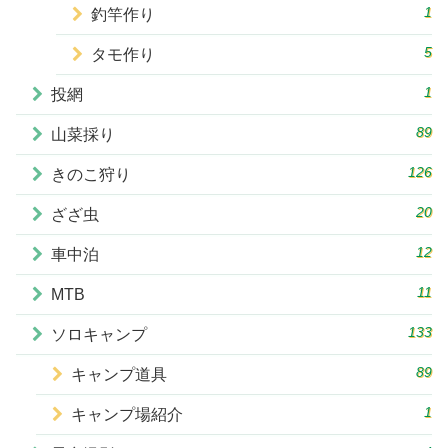
1
釣竿作り
5
タモ作り
1
投網
89
山菜採り
126
きのこ狩り
20
ざざ虫
12
車中泊
11
MTB
133
ソロキャンプ
89
キャンプ道具
1
キャンプ場紹介