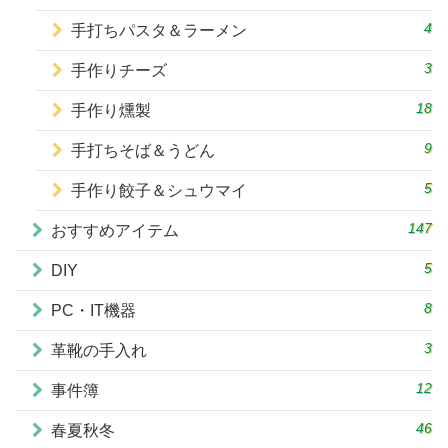
4
手打ちパスタ＆ラーメン
3
手作りチーズ
18
手作り燻製
9
手打ちそば＆うどん
5
手作り餃子＆シュウマイ
147
おすすめアイテム
5
DIY
8
PC・IT機器
3
革靴の手入れ
12
事件簿
46
春夏秋冬