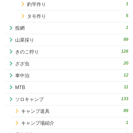
1
釣竿作り
5
タモ作り
1
投網
89
山菜採り
126
きのこ狩り
20
ざざ虫
12
車中泊
11
MTB
133
ソロキャンプ
89
キャンプ道具
1
キャンプ場紹介