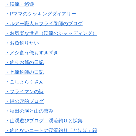
・渓流・悠遊
・Pママのクッキングダイアリー
・ルアー職人＆フライ巻師のブログ
・お気楽な世界（渓流のシャッディング）
・お魚釣りたい
・メシ食う俺もすきずき
・釣りお爺の日記
・七流釣師の日記
・ごしょらくさん
・フライマンの詩
・鍵の穴的ブログ
・秋田の渓と山の恵み
・山渓遊びブログ 渓流釣りと採集
・釣れないニートの渓流釣り「とほほ」録