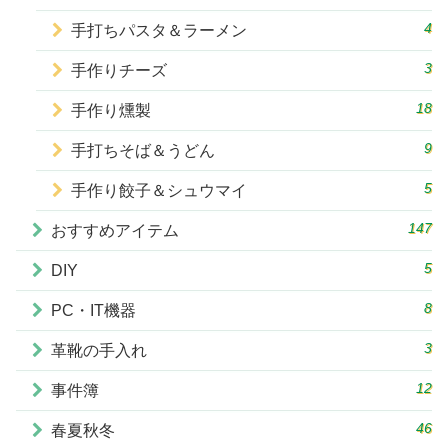
4
手打ちパスタ＆ラーメン
3
手作りチーズ
18
手作り燻製
9
手打ちそば＆うどん
5
手作り餃子＆シュウマイ
147
おすすめアイテム
5
DIY
8
PC・IT機器
3
革靴の手入れ
12
事件簿
46
春夏秋冬