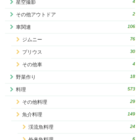
4
星空撮影
2
その他アウトドア
106
車関連
76
ジムニー
30
プリウス
4
その他車
18
野菜作り
573
料理
29
その他料理
149
魚介料理
24
渓流魚料理
6
外来魚料理