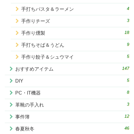
4
手打ちパスタ＆ラーメン
3
手作りチーズ
18
手作り燻製
9
手打ちそば＆うどん
5
手作り餃子＆シュウマイ
147
おすすめアイテム
5
DIY
8
PC・IT機器
3
革靴の手入れ
12
事件簿
46
春夏秋冬