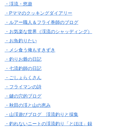
・渓流・悠遊
・Pママのクッキングダイアリー
・ルアー職人＆フライ巻師のブログ
・お気楽な世界（渓流のシャッディング）
・お魚釣りたい
・メシ食う俺もすきずき
・釣りお爺の日記
・七流釣師の日記
・ごしょらくさん
・フライマンの詩
・鍵の穴的ブログ
・秋田の渓と山の恵み
・山渓遊びブログ 渓流釣りと採集
・釣れないニートの渓流釣り「とほほ」録