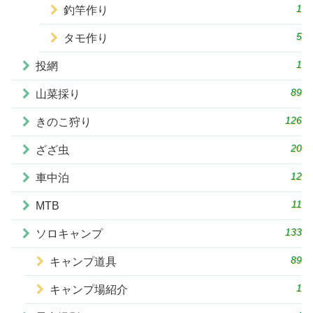
1
釣竿作り
5
タモ作り
1
投網
89
山菜採り
126
きのこ狩り
20
ざざ虫
12
車中泊
11
MTB
133
ソロキャンプ
89
キャンプ道具
1
キャンプ場紹介