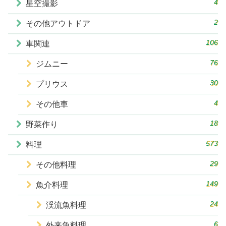
4
星空撮影
2
その他アウトドア
106
車関連
76
ジムニー
30
プリウス
4
その他車
18
野菜作り
573
料理
29
その他料理
149
魚介料理
24
渓流魚料理
6
外来魚料理