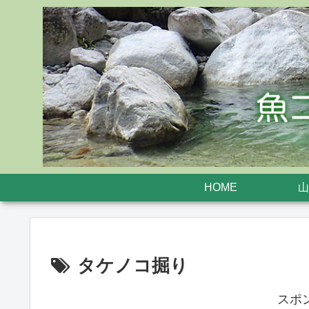
HOME
山
タケノコ掘り
スポ