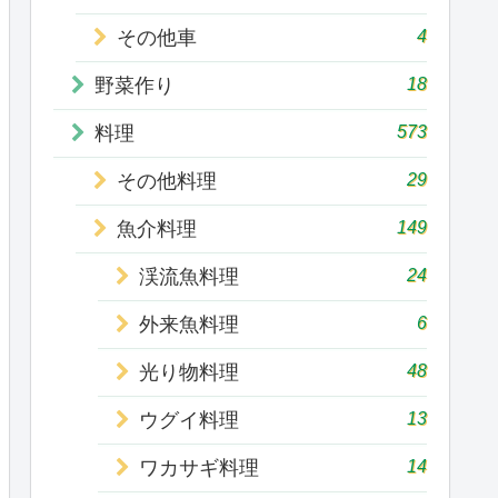
4
その他車
18
野菜作り
573
料理
29
その他料理
149
魚介料理
24
渓流魚料理
6
外来魚料理
48
光り物料理
13
ウグイ料理
14
ワカサギ料理