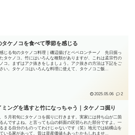
のタケノコを食べて季節を感じる
感じる旬のタケノコ料理｜磯辺揚げとペペロンチーノ 先日掘っ
たタケノコ。竹にはいろんな種類がありますが、これは孟宗竹の
ノコ。まずはアク抜きをしましょう。アク抜きの方法は下記をご
さい。タケノコはいろんな料理に使えて、タケノコご飯...
2025.05.06
2
イミングを逃すと竹になっちゃう｜タケノコ掘り
、５月初旬にタケノコを掘りに行きます。実家には持ち山が二箇
るんですよね。と言っても山の斜面の区切られた部分ですよ。一
るまる自分のものってわけじゃないです（笑）地元では結構山を
ている家があって、昔は資産価値もあったかもしれませ...