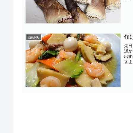
旬
山菜採り
先日
遅か
出す
きま