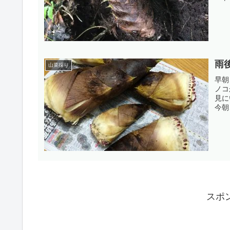
雨
山菜採り
早朝
ノコ
見に
今朝
スポ