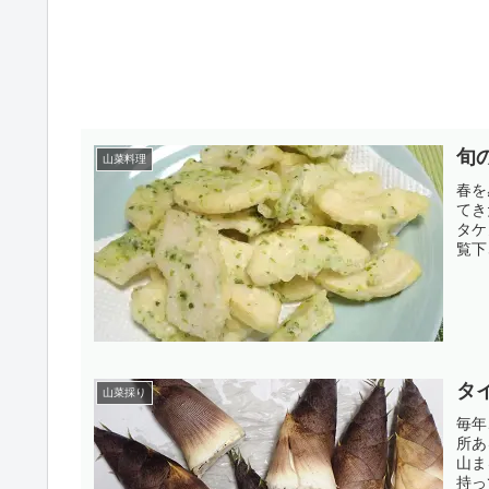
旬
山菜料理
春を
てき
タケ
覧下
タ
山菜採り
毎年
所あ
山ま
持っ