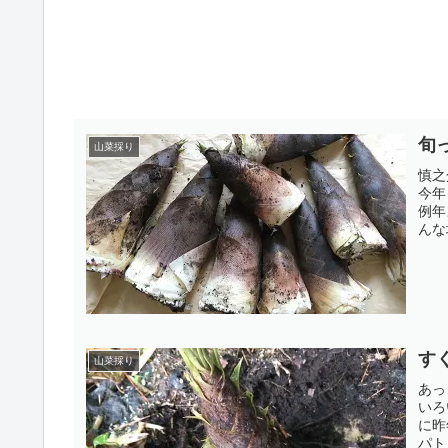
旬
山菜採り
慎之
今年
例年
んな
す
山菜採り
あっ
いろ
に昨
パト