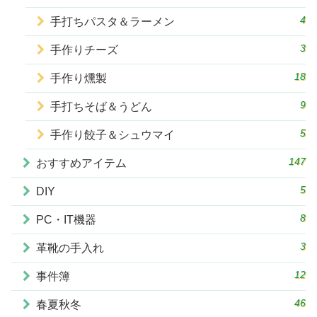
4
手打ちパスタ＆ラーメン
3
手作りチーズ
18
手作り燻製
9
手打ちそば＆うどん
5
手作り餃子＆シュウマイ
147
おすすめアイテム
5
DIY
8
PC・IT機器
3
革靴の手入れ
12
事件簿
46
春夏秋冬