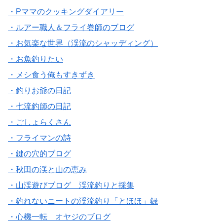
・Pママのクッキングダイアリー
・ルアー職人＆フライ巻師のブログ
・お気楽な世界（渓流のシャッディング）
・お魚釣りたい
・メシ食う俺もすきずき
・釣りお爺の日記
・七流釣師の日記
・ごしょらくさん
・フライマンの詩
・鍵の穴的ブログ
・秋田の渓と山の恵み
・山渓遊びブログ 渓流釣りと採集
・釣れないニートの渓流釣り「とほほ」録
・心機一転 オヤジのブログ