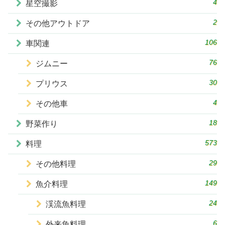
4
星空撮影
2
その他アウトドア
106
車関連
76
ジムニー
30
プリウス
4
その他車
18
野菜作り
573
料理
29
その他料理
149
魚介料理
24
渓流魚料理
6
外来魚料理