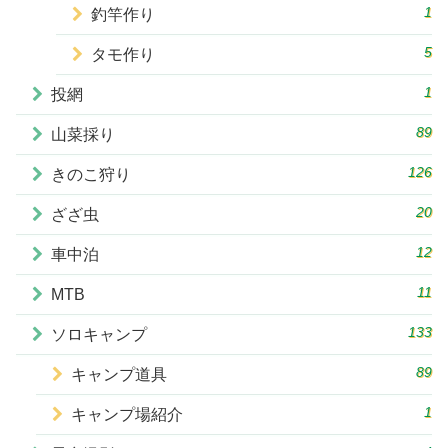
1
釣竿作り
5
タモ作り
1
投網
89
山菜採り
126
きのこ狩り
20
ざざ虫
12
車中泊
11
MTB
133
ソロキャンプ
89
キャンプ道具
1
キャンプ場紹介