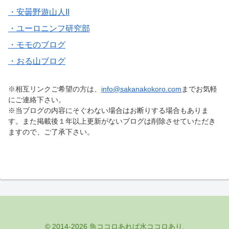
・安曇野遊山人II
・ユーロニンフ研究部
・モモのブログ
・おる山ブログ
※相互リンクご希望の方は、
info@sakanakokoro.com
までお気軽
にご連絡下さい。
※当ブログの内容にそぐわない場合はお断りする場合もありま
す。また掲載後１年以上更新がないブログは削除させていただき
ますので、ご了承下さい。
© 2014-2026 魚ココロあれば水ココロあり.