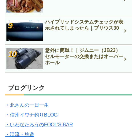
ハイブリッドシステムチェックが表
示されてしまったら｜プリウス30
意外に簡単！｜ジムニー（JB23）
セルモーターの交換またはオーバー
ホール
ブログリンク
・北さんの一日一生
・信州イワナ釣りBLOG
・いわなたろうのFOOL'S BAR
・渓流・悠遊