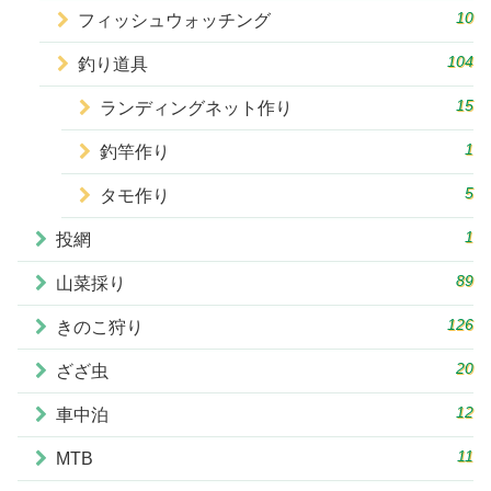
10
フィッシュウォッチング
104
釣り道具
15
ランディングネット作り
1
釣竿作り
5
タモ作り
1
投網
89
山菜採り
126
きのこ狩り
20
ざざ虫
12
車中泊
11
MTB