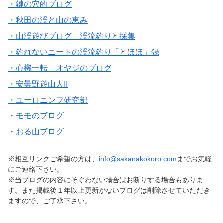
・鍵の穴的ブログ
・秋田の渓と山の恵み
・山渓遊びブログ 渓流釣りと採集
・釣れないニートの渓流釣り「とほほ」録
・心機一転 オヤジのブログ
・安曇野遊山人II
・ユーロニンフ研究部
・モモのブログ
・おる山ブログ
※相互リンクご希望の方は、
info@sakanakokoro.com
までお気軽
にご連絡下さい。
※当ブログの内容にそぐわない場合はお断りする場合もありま
す。また掲載後１年以上更新がないブログは削除させていただき
ますので、ご了承下さい。