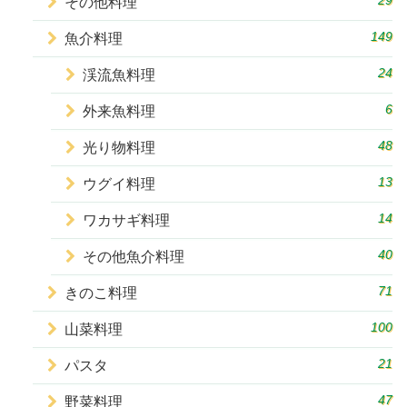
29
その他料理
149
魚介料理
24
渓流魚料理
6
外来魚料理
48
光り物料理
13
ウグイ料理
14
ワカサギ料理
40
その他魚介料理
71
きのこ料理
100
山菜料理
21
パスタ
47
野菜料理