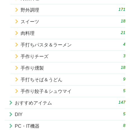
171
野外調理
18
スイーツ
21
肉料理
4
手打ちパスタ＆ラーメン
3
手作りチーズ
18
手作り燻製
9
手打ちそば＆うどん
5
手作り餃子＆シュウマイ
147
おすすめアイテム
5
DIY
8
PC・IT機器