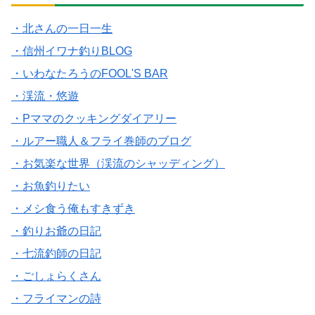
・北さんの一日一生
・信州イワナ釣りBLOG
・いわなたろうのFOOL'S BAR
・渓流・悠遊
・Pママのクッキングダイアリー
・ルアー職人＆フライ巻師のブログ
・お気楽な世界（渓流のシャッディング）
・お魚釣りたい
・メシ食う俺もすきずき
・釣りお爺の日記
・七流釣師の日記
・ごしょらくさん
・フライマンの詩