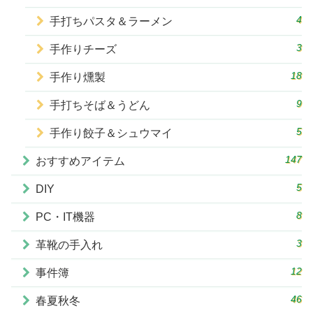
4
手打ちパスタ＆ラーメン
3
手作りチーズ
18
手作り燻製
9
手打ちそば＆うどん
5
手作り餃子＆シュウマイ
147
おすすめアイテム
5
DIY
8
PC・IT機器
3
革靴の手入れ
12
事件簿
46
春夏秋冬