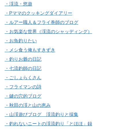
・渓流・悠遊
・Pママのクッキングダイアリー
・ルアー職人＆フライ巻師のブログ
・お気楽な世界（渓流のシャッディング）
・お魚釣りたい
・メシ食う俺もすきずき
・釣りお爺の日記
・七流釣師の日記
・ごしょらくさん
・フライマンの詩
・鍵の穴的ブログ
・秋田の渓と山の恵み
・山渓遊びブログ 渓流釣りと採集
・釣れないニートの渓流釣り「とほほ」録