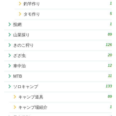
1
釣竿作り
5
タモ作り
1
投網
89
山菜採り
126
きのこ狩り
20
ざざ虫
12
車中泊
11
MTB
133
ソロキャンプ
89
キャンプ道具
1
キャンプ場紹介