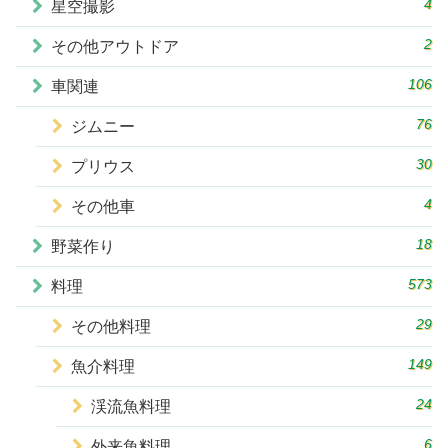
4
星空撮影
2
その他アウトドア
106
車関連
76
ジムニー
30
プリウス
4
その他車
18
野菜作り
573
料理
29
その他料理
149
魚介料理
24
渓流魚料理
6
外来魚料理