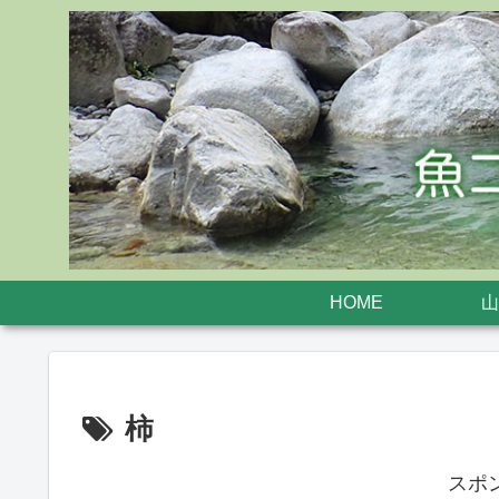
HOME
山
柿
スポ