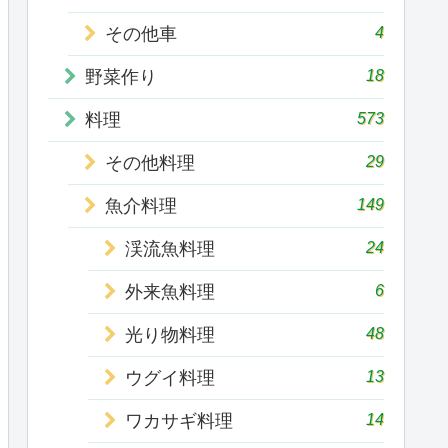
4
その他車
18
野菜作り
573
料理
29
その他料理
149
魚介料理
24
渓流魚料理
6
外来魚料理
48
光り物料理
13
ウグイ料理
14
ワカサギ料理