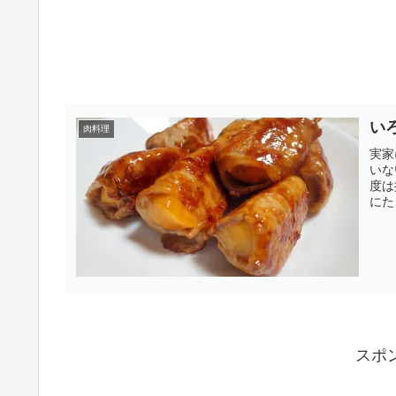
い
肉料理
実家
いな
度は
にた
スポ