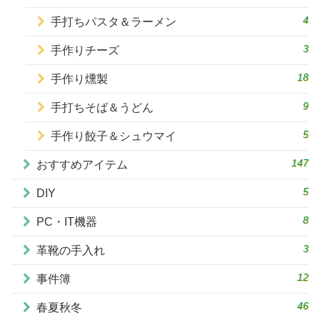
4
手打ちパスタ＆ラーメン
3
手作りチーズ
18
手作り燻製
9
手打ちそば＆うどん
5
手作り餃子＆シュウマイ
147
おすすめアイテム
5
DIY
8
PC・IT機器
3
革靴の手入れ
12
事件簿
46
春夏秋冬