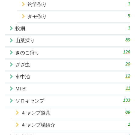
1
釣竿作り
5
タモ作り
1
投網
89
山菜採り
126
きのこ狩り
20
ざざ虫
12
車中泊
11
MTB
133
ソロキャンプ
89
キャンプ道具
1
キャンプ場紹介