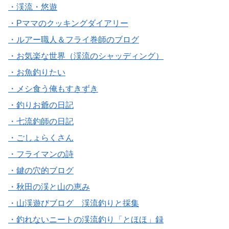
・渓流・悠遊
・Pママのクッキングダイアリー
・ルアー職人＆フライ巻師のブログ
・お気楽な世界（渓流のシャッディング）
・お魚釣りたい
・メシ食う俺もすきずき
・釣りお爺の日記
・七流釣師の日記
・ごしょらくさん
・フライマンの詩
・鍵の穴的ブログ
・秋田の渓と山の恵み
・山渓遊びブログ 渓流釣りと採集
・釣れないニートの渓流釣り「とほほ」録