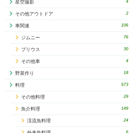
4
星空撮影
2
その他アウトドア
106
車関連
76
ジムニー
30
プリウス
4
その他車
18
野菜作り
573
料理
29
その他料理
149
魚介料理
24
渓流魚料理
6
外来魚料理