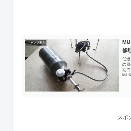
M
キャンプ道具
修
低燃
の風
期で
MU
スポ