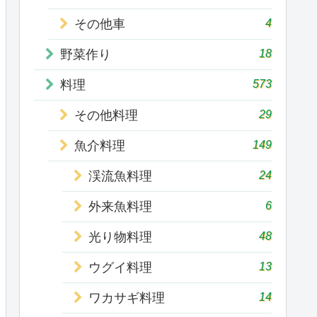
4
その他車
18
野菜作り
573
料理
29
その他料理
149
魚介料理
24
渓流魚料理
6
外来魚料理
48
光り物料理
13
ウグイ料理
14
ワカサギ料理