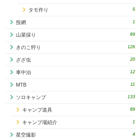
5
タモ作り
1
投網
89
山菜採り
126
きのこ狩り
20
ざざ虫
12
車中泊
11
MTB
133
ソロキャンプ
89
キャンプ道具
1
キャンプ場紹介
4
星空撮影