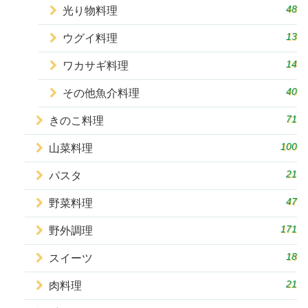
48
光り物料理
13
ウグイ料理
14
ワカサギ料理
40
その他魚介料理
71
きのこ料理
100
山菜料理
21
パスタ
47
野菜料理
171
野外調理
18
スイーツ
21
肉料理