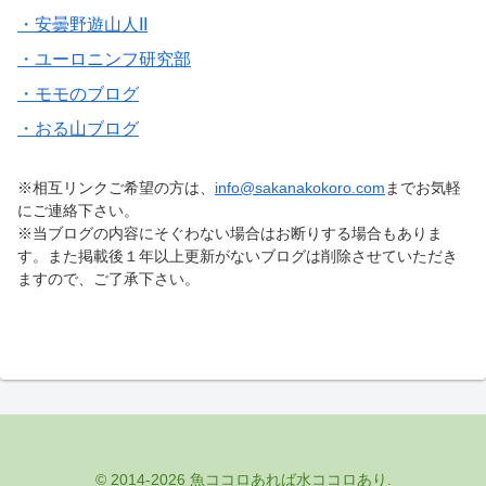
・安曇野遊山人II
・ユーロニンフ研究部
・モモのブログ
・おる山ブログ
※相互リンクご希望の方は、
info@sakanakokoro.com
までお気軽
にご連絡下さい。
※当ブログの内容にそぐわない場合はお断りする場合もありま
す。また掲載後１年以上更新がないブログは削除させていただき
ますので、ご了承下さい。
© 2014-2026 魚ココロあれば水ココロあり.