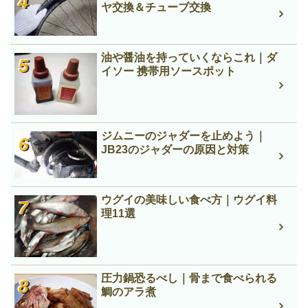
ヤ交換＆チューブ交換
油や醤油を持っていくならこれ｜ダ
イソー 携帯用ソースポット
ジムニーのジャダーを止めよう｜
JB23のジャダーの原因と対策
ウグイの美味しい食べ方｜ウグイ料
理11選
圧力鍋恐るべし｜骨まで食べられる
鯛のアラ煮