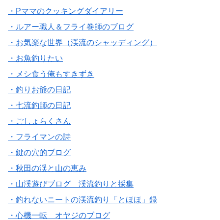
・Pママのクッキングダイアリー
・ルアー職人＆フライ巻師のブログ
・お気楽な世界（渓流のシャッディング）
・お魚釣りたい
・メシ食う俺もすきずき
・釣りお爺の日記
・七流釣師の日記
・ごしょらくさん
・フライマンの詩
・鍵の穴的ブログ
・秋田の渓と山の恵み
・山渓遊びブログ 渓流釣りと採集
・釣れないニートの渓流釣り「とほほ」録
・心機一転 オヤジのブログ