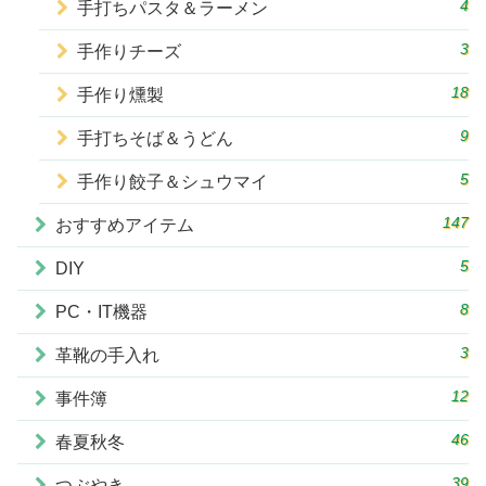
4
手打ちパスタ＆ラーメン
3
手作りチーズ
18
手作り燻製
9
手打ちそば＆うどん
5
手作り餃子＆シュウマイ
147
おすすめアイテム
5
DIY
8
PC・IT機器
3
革靴の手入れ
12
事件簿
46
春夏秋冬
39
つぶやき