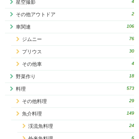
4
星空撮影
2
その他アウトドア
106
車関連
76
ジムニー
30
プリウス
4
その他車
18
野菜作り
573
料理
29
その他料理
149
魚介料理
24
渓流魚料理
6
外来魚料理