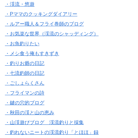
・渓流・悠遊
・Pママのクッキングダイアリー
・ルアー職人＆フライ巻師のブログ
・お気楽な世界（渓流のシャッディング）
・お魚釣りたい
・メシ食う俺もすきずき
・釣りお爺の日記
・七流釣師の日記
・ごしょらくさん
・フライマンの詩
・鍵の穴的ブログ
・秋田の渓と山の恵み
・山渓遊びブログ 渓流釣りと採集
・釣れないニートの渓流釣り「とほほ」録