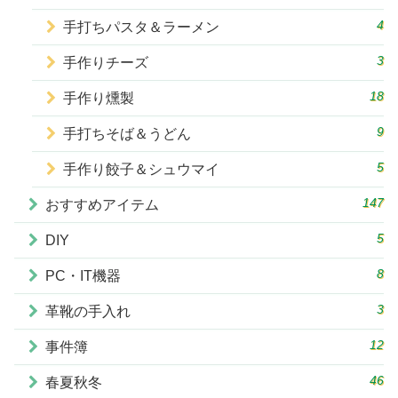
4
手打ちパスタ＆ラーメン
3
手作りチーズ
18
手作り燻製
9
手打ちそば＆うどん
5
手作り餃子＆シュウマイ
147
おすすめアイテム
5
DIY
8
PC・IT機器
3
革靴の手入れ
12
事件簿
46
春夏秋冬