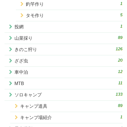
1
釣竿作り
5
タモ作り
1
投網
89
山菜採り
126
きのこ狩り
20
ざざ虫
12
車中泊
11
MTB
133
ソロキャンプ
89
キャンプ道具
1
キャンプ場紹介