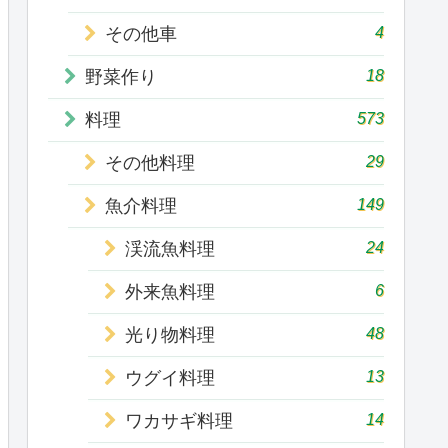
4
その他車
18
野菜作り
573
料理
29
その他料理
149
魚介料理
24
渓流魚料理
6
外来魚料理
48
光り物料理
13
ウグイ料理
14
ワカサギ料理