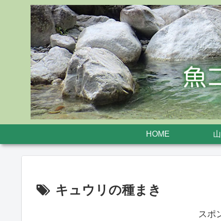
HOME
山
キュウリの種まき
スポ