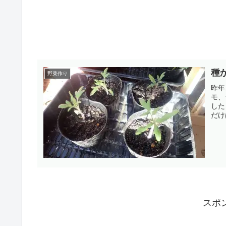
種
野菜作り
昨年
モ、
した
だけ
スポ