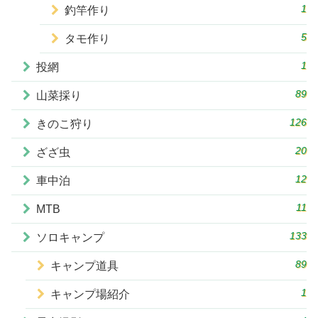
1
釣竿作り
5
タモ作り
1
投網
89
山菜採り
126
きのこ狩り
20
ざざ虫
12
車中泊
11
MTB
133
ソロキャンプ
89
キャンプ道具
1
キャンプ場紹介