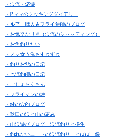
・渓流・悠遊
・Pママのクッキングダイアリー
・ルアー職人＆フライ巻師のブログ
・お気楽な世界（渓流のシャッディング）
・お魚釣りたい
・メシ食う俺もすきずき
・釣りお爺の日記
・七流釣師の日記
・ごしょらくさん
・フライマンの詩
・鍵の穴的ブログ
・秋田の渓と山の恵み
・山渓遊びブログ 渓流釣りと採集
・釣れないニートの渓流釣り「とほほ」録