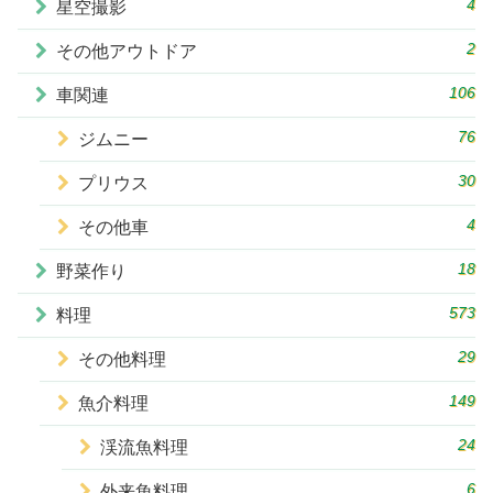
4
星空撮影
2
その他アウトドア
106
車関連
76
ジムニー
30
プリウス
4
その他車
18
野菜作り
573
料理
29
その他料理
149
魚介料理
24
渓流魚料理
6
外来魚料理