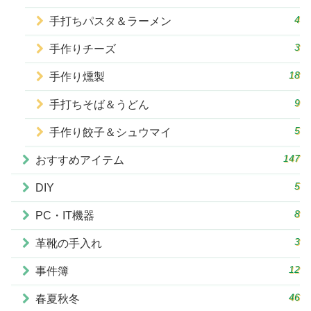
4
手打ちパスタ＆ラーメン
3
手作りチーズ
18
手作り燻製
9
手打ちそば＆うどん
5
手作り餃子＆シュウマイ
147
おすすめアイテム
5
DIY
8
PC・IT機器
3
革靴の手入れ
12
事件簿
46
春夏秋冬