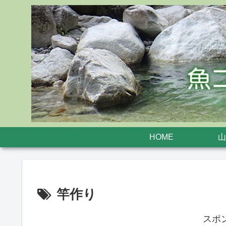
HOME
山
竿作り
スポ