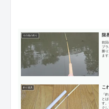
限
その他の釣り
前回
ブラ
勝り
ます
こ
釣り道具
『釣
とは
す。
クし