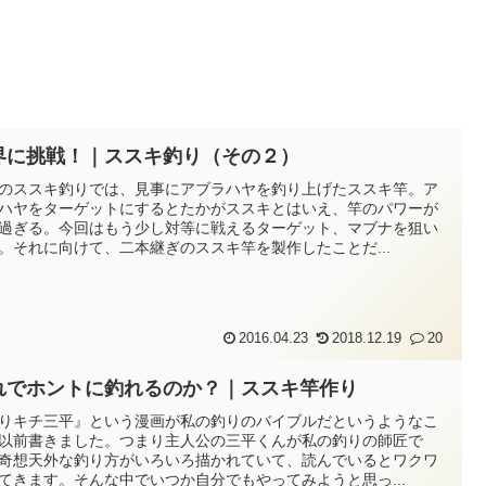
界に挑戦！｜ススキ釣り（その２）
のススキ釣りでは、見事にアブラハヤを釣り上げたススキ竿。ア
ハヤをターゲットにするとたかがススキとはいえ、竿のパワーが
過ぎる。今回はもう少し対等に戦えるターゲット、マブナを狙い
。それに向けて、二本継ぎのススキ竿を製作したことだ...
2016.04.23
2018.12.19
20
れでホントに釣れるのか？｜ススキ竿作り
りキチ三平』という漫画が私の釣りのバイブルだというようなこ
以前書きました。つまり主人公の三平くんが私の釣りの師匠で
奇想天外な釣り方がいろいろ描かれていて、読んでいるとワクワ
てきます。そんな中でいつか自分でもやってみようと思っ...