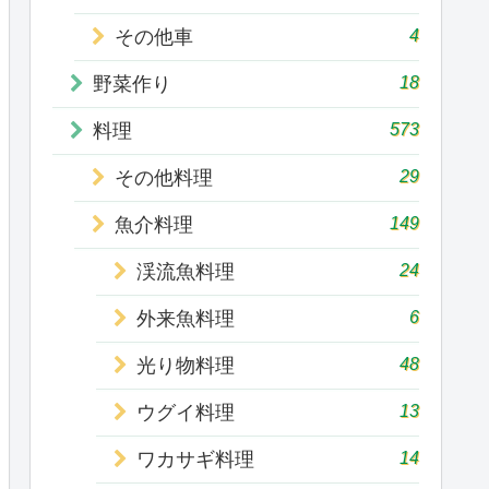
4
その他車
18
野菜作り
573
料理
29
その他料理
149
魚介料理
24
渓流魚料理
6
外来魚料理
48
光り物料理
13
ウグイ料理
14
ワカサギ料理