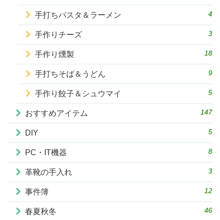
4
手打ちパスタ＆ラーメン
3
手作りチーズ
18
手作り燻製
9
手打ちそば＆うどん
5
手作り餃子＆シュウマイ
147
おすすめアイテム
5
DIY
8
PC・IT機器
3
革靴の手入れ
12
事件簿
46
春夏秋冬