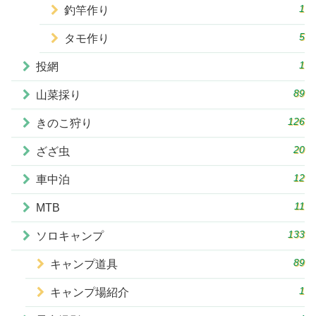
1
釣竿作り
5
タモ作り
1
投網
89
山菜採り
126
きのこ狩り
20
ざざ虫
12
車中泊
11
MTB
133
ソロキャンプ
89
キャンプ道具
1
キャンプ場紹介