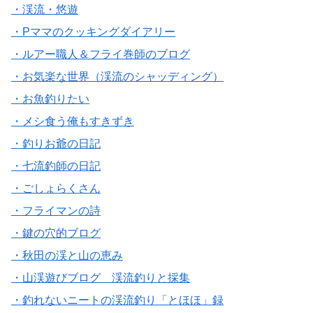
・渓流・悠遊
・Pママのクッキングダイアリー
・ルアー職人＆フライ巻師のブログ
・お気楽な世界（渓流のシャッディング）
・お魚釣りたい
・メシ食う俺もすきずき
・釣りお爺の日記
・七流釣師の日記
・ごしょらくさん
・フライマンの詩
・鍵の穴的ブログ
・秋田の渓と山の恵み
・山渓遊びブログ 渓流釣りと採集
・釣れないニートの渓流釣り「とほほ」録