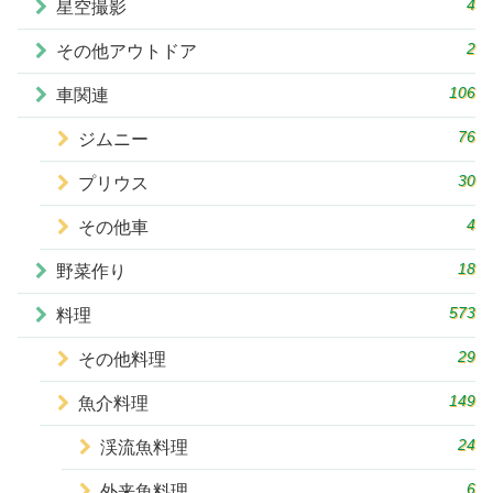
4
星空撮影
2
その他アウトドア
106
車関連
76
ジムニー
30
プリウス
4
その他車
18
野菜作り
573
料理
29
その他料理
149
魚介料理
24
渓流魚料理
6
外来魚料理