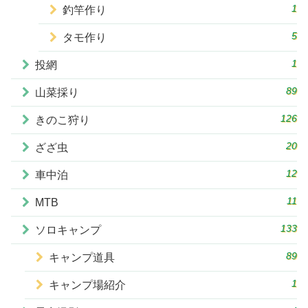
1
釣竿作り
5
タモ作り
1
投網
89
山菜採り
126
きのこ狩り
20
ざざ虫
12
車中泊
11
MTB
133
ソロキャンプ
89
キャンプ道具
1
キャンプ場紹介