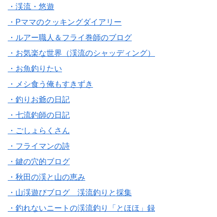
・渓流・悠遊
・Pママのクッキングダイアリー
・ルアー職人＆フライ巻師のブログ
・お気楽な世界（渓流のシャッディング）
・お魚釣りたい
・メシ食う俺もすきずき
・釣りお爺の日記
・七流釣師の日記
・ごしょらくさん
・フライマンの詩
・鍵の穴的ブログ
・秋田の渓と山の恵み
・山渓遊びブログ 渓流釣りと採集
・釣れないニートの渓流釣り「とほほ」録