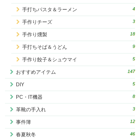
4
手打ちパスタ＆ラーメン
3
手作りチーズ
18
手作り燻製
9
手打ちそば＆うどん
5
手作り餃子＆シュウマイ
147
おすすめアイテム
5
DIY
8
PC・IT機器
3
革靴の手入れ
12
事件簿
46
春夏秋冬