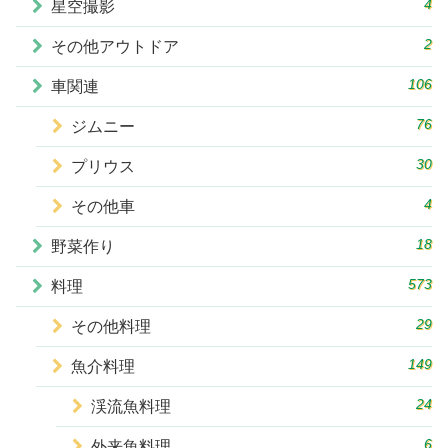
4
星空撮影
2
その他アウトドア
106
車関連
76
ジムニー
30
プリウス
4
その他車
18
野菜作り
573
料理
29
その他料理
149
魚介料理
24
渓流魚料理
6
外来魚料理