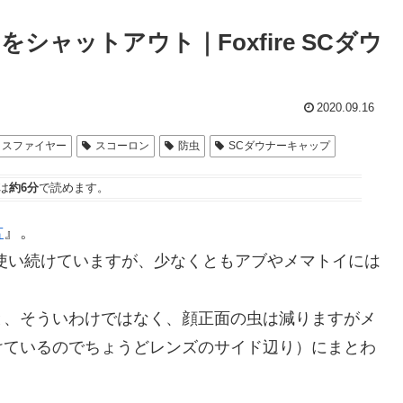
ャットアウト｜Foxfire SCダウ
2020.09.16
クスファイヤー
スコーロン
防虫
SCダウナーキャップ
は
約6分
で読めます。
君
』。
使い続けていますが、少なくともアブやメマトイには
と、そういわけではなく、顔正面の虫は減りますがメ
けているのでちょうどレンズのサイド辺り）にまとわ