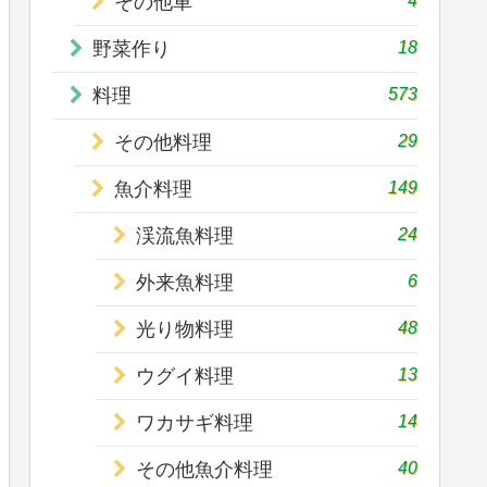
その他車
18
野菜作り
573
料理
29
その他料理
149
魚介料理
24
渓流魚料理
6
外来魚料理
48
光り物料理
13
ウグイ料理
14
ワカサギ料理
40
その他魚介料理