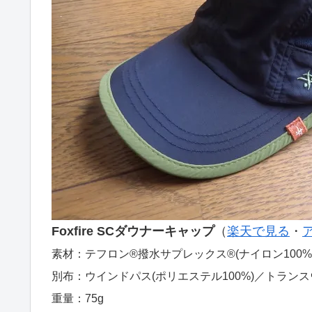
Foxfire SCダウナーキャップ
（
楽天で見る
・
素材：テフロン®撥水サプレックス®(ナイロン100%
別布：ウインドパス(ポリエステル100%)／トランスウ
重量：75g