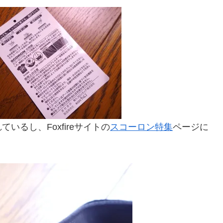
るし、Foxfireサイトの
スコーロン特集
ページに