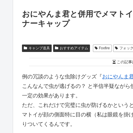
おにやんま君と併用でメマトイをシ
ナーキャップ
キャンプ道具
おすすめアイテム
Foxfire
フォッ
この記事
例の冗談のような虫除けグッズ『
おにやんま
こんなんで虫が逃げるの？ と半信半疑ながら
一定の効果があります。
ただ、これだけで完璧に虫が防げるかという
マトイが顔の側面特に目の横（私は眼鏡を掛
りついてくるんです。